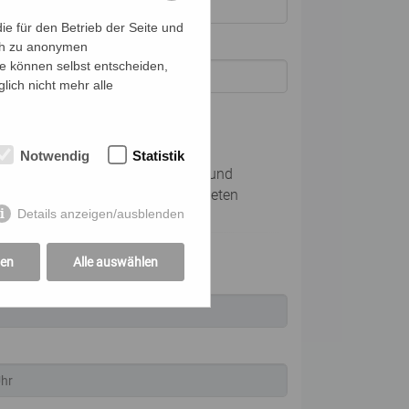
e für den Betrieb der Seite und
ich zu anonymen
ie können selbst entscheiden,
lich nicht mehr alle
dingungen
Notwendig
Statistik
Ich verpflichte mich, die Zahlung und
Kommunikation für die angemeldeten
Details anzeigen/ausblenden
Personen zu übernehmen
gen
Alle auswählen