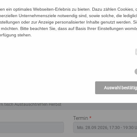
n ein optimales Webseiten-Erlebnis zu bieten. Dazu zählen Cookies, di
erziellen Unternehmensziele notwendig sind, sowie solche, die ledigl
nstellungen oder zur Anzeige personalisierter Inhalte genutzt werden. S
möchten. Bitte beachten Sie, dass auf Basis Ihrer Einstellungen womög
Verfügung stehen.
ese Veranstaltung an:
n der Personen (Vor- und Nachname)
Be
altung an:
Auswahl bestäti
artitel
*
Termin
*