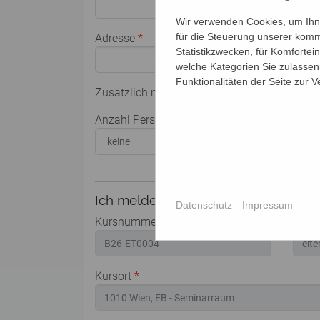
Wir verwenden Cookies, um Ihne
für die Steuerung unserer komm
Adresse
*
Statistikzwecken, für Komfortei
welche Kategorien Sie zulassen 
Funktionalitäten der Seite zur 
Zusätzlich melde ich weitere Personen für di
Anzahl Personen
Name
Ich melde mich für folgende Veranst
Datenschutz
Impressum
Kursnummer
*
Semin
Kursort
*