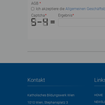
AGB
*
Ich akzeptiere die
Allgemeinen Geschäfts
Captcha
*
Ergebnis
*
Kontakt
Link
Katholisches Bildungswerk Wien
HOME
NEWSL
1010 Wien, Stephansplatz 3