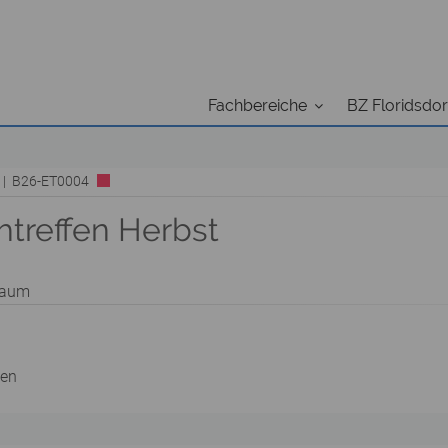
Fachbereiche
BZ Floridsdor
n | B26-ET0004
htreffen Herbst
raum
ien