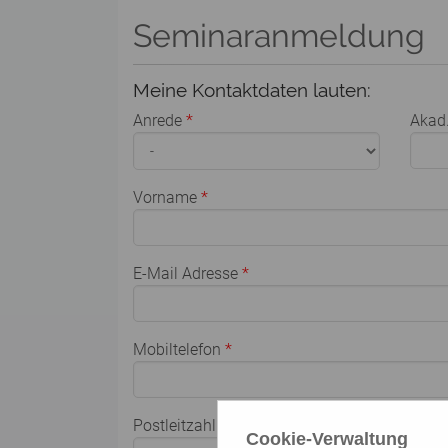
Seminaranmeldung
Meine Kontaktdaten lauten:
Anrede
*
Akad.
Vorname
*
E-Mail Adresse
*
Mobiltelefon
*
Postleitzahl
*
Ort
*
Cookie-Verwaltung