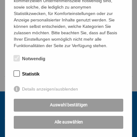
kommerziellen Unternehmensziele notwendig sind,
Datenschutzbestimmungen
.
sowie solche, die lediglich zu anonymen
Captcha
*
Ergebnis
*
Statistikzwecken, für Komforteinstellungen oder zur
Anzeige personalisierter Inhalte genutzt werden. Sie
können selbst entscheiden, welche Kategorien Sie
zulassen möchten. Bitte beachten Sie, dass auf Basis
Ihrer Einstellungen womöglich nicht mehr alle
Funktionalitäten der Seite zur Verfügung stehen.
Notwendig
Statistik
Details anzeigen/ausblenden
Auswahl bestätigen
Kontakt
Alle auswählen
Katholisches Bildungswerk Wien