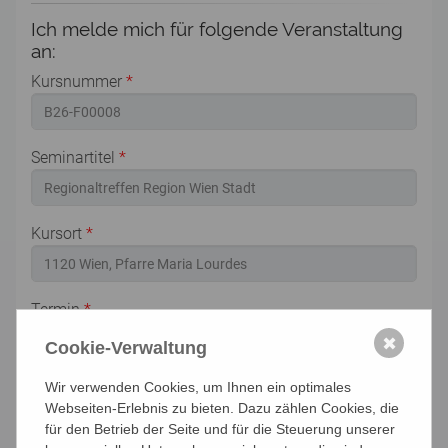
Ich melde mich für folgende Veranstaltung
an:
Kursnummer
*
Seminartitel
*
Kursort
*
Termin
*
✖
Cookie-Verwaltung
AGB
*
Wir verwenden Cookies, um Ihnen ein optimales
Ich akzeptiere die
Allgemeinen
Webseiten-Erlebnis zu bieten. Dazu zählen Cookies, die
für den Betrieb der Seite und für die Steuerung unserer
Geschäftsbedingungen
und die