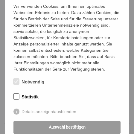
Wir verwenden Cookies, um Ihnen ein optimales
Termin
*
Webseiten-Erlebnis zu bieten. Dazu zählen Cookies, die
für den Betrieb der Seite und für die Steuerung unserer
kommerziellen Unternehmensziele notwendig sind,
AGB
*
sowie solche, die lediglich zu anonymen
Ich akzeptiere die
Allgemeinen
Statistikzwecken, für Komforteinstellungen oder zur
Geschäftsbedingungen
und die
Anzeige personalisierter Inhalte genutzt werden. Sie
können selbst entscheiden, welche Kategorien Sie
Datenschutzbestimmungen
.
zulassen möchten. Bitte beachten Sie, dass auf Basis
Captcha
*
Ergebnis
*
Ihrer Einstellungen womöglich nicht mehr alle
Funktionalitäten der Seite zur Verfügung stehen.
Notwendig
Statistik
Details anzeigen/ausblenden
Auswahl bestätigen