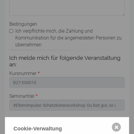
Bedingungen
Ich verpflichte mich, die Zahlung und
Kommunikation für die angemeldeten Personen zu
übernehmen
Ich melde mich für folgende Veranstaltung
an:
Kursnummer
*
Seminartitel
*
Kursort
*
✖
Cookie-Verwaltung