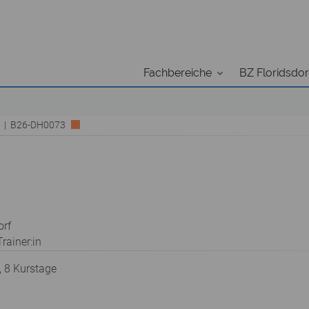
Fachbereiche
BZ Floridsdor
rk | B26-DH0073
orf
rainer:in
, 8 Kurstage