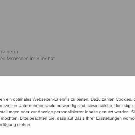
rainer:in
zen Menschen im Blick hat
en Leistungen durch Übungen für Konzentration, Aufmerksamkeit
Körper. Mit Schwung und Spaß trainieren Sie Gleichgewicht, Ko
n ein optimales Webseiten-Erlebnis zu bieten. Dazu zählen Cookies, di
ssionen in der Gruppe an. Sie beschäftigen sich mit Hobbies, n
erziellen Unternehmensziele notwendig sind, sowie solche, die ledigl
nstellungen oder zur Anzeige personalisierter Inhalte genutzt werden. S
möchten. Bitte beachten Sie, dass auf Basis Ihrer Einstellungen womög
chützten Raum der LIMA Gruppe ebenfalls Platz haben. Ausges
Verfügung stehen.
 des Älterwerdens können mit Gleichgesinnten besprochen werd