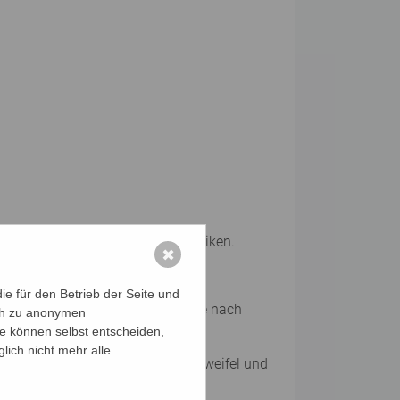
 und das Training von Mnemotechniken.
✖
ordination, Ausdauer.
e für den Betrieb der Seite und
euen Medien, Ernährung, Reisen, je nach
ich zu anonymen
ie können selbst entscheiden,
lich nicht mehr alle
prochene und unausgesprochene Zweifel und
en.