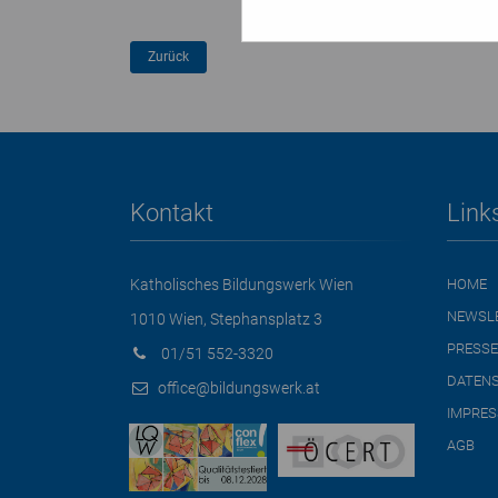
Kontakt
Link
Katholisches Bildungswerk Wien
HOME
NEWSL
1010 Wien, Stephansplatz 3
PRESSE
01/51 552-3320
DATEN
office@bildungswerk.at
IMPRE
AGB