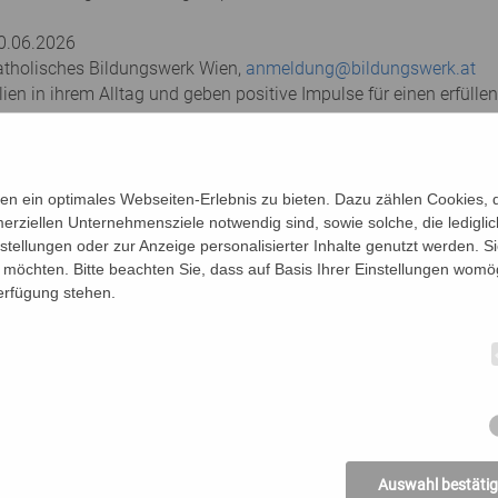
30.06.2026
atholisches Bildungswerk Wien,
anmeldung@bildungswerk.at
lien in ihrem Alltag und geben positive Impulse für einen erfüll
ltern jeden Monat theoretische und ganz praktische Inputs zu 
m Umgang mit Kinderängsten und der eigenen Selbstfürsorge sow
n ein optimales Webseiten-Erlebnis zu bieten. Dazu zählen Cookies, di
erziellen Unternehmensziele notwendig sind, sowie solche, die ledigl
nstellungen oder zur Anzeige personalisierter Inhalte genutzt werden. S
ng zur Facebook-Gruppe.
möchten. Bitte beachten Sie, dass auf Basis Ihrer Einstellungen womög
Verfügung stehen.
einem Preis von 30€/Workshop auch einzeln gebucht werden - 
Auswahl bestäti