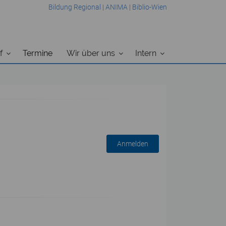
Bildung Regional
|
ANIMA
|
Biblio-Wien
f
Termine
Wir über uns
Intern
Anmelden