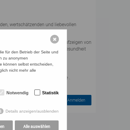
enden, wertschätzenden und liebevollen
✖
10 Themen wie dem liebevollen Aufzeigen von
ie der Stärkung ihrer mentalen Gesundheit
e für den Betrieb der Seite und
ich zu anonymen
ie können selbst entscheiden,
lich nicht mehr alle
ohne Zugang zur Facebook-Gruppe .
Notwendig
Statistik
Anmelden
Details anzeigen/ausblenden
gen
Alle auswählen