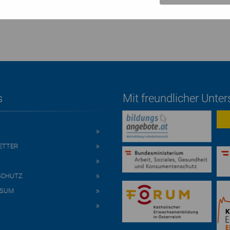
s
Mit freundlicher Unte
ETTER
SCHUTZ
SSUM