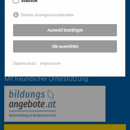
Statistik
Links
Details anzeigen/ausblenden
HOME
Auswahl bestätigen
NEWSLETTER
PRESSE
Alle auswählen
DATENSCHUTZ
IMPRESSUM
Datenschutz
Impressum
AGB
Mit freundlicher Unterstützung