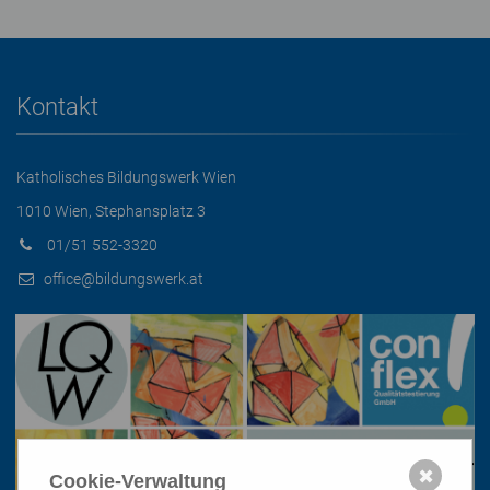
Kontakt
Katholisches Bildungswerk Wien
1010 Wien, Stephansplatz 3
01/51 552-3320
office@bildungswerk.at
✖
Cookie-Verwaltung