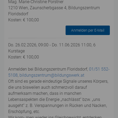
Mag. Marie-Christine Porstner
1210 Wien, Zaunscherbgasse 4, Bildungszentrum
Floridsdorf
Kosten: € 100,00
Anmelden per E-Mail
Do. 26.02.2026, 09:00 - Do. 11.06.2026 11:00, 6
Kurstage
Kosten: € 100,00
Anmelden bei Bildungszentrum Floridsdorf,
01/51 552-
5108
,
bildungszentrum@bildungswerk.at
Oft sind es gerade eindeutige Signale unseres Körpers,
die uns bisweilen auch schmerzvoll darauf
aufmerksam machen, dass in manchen
Lebensaspekten die Energie „nachlässt“ bzw. „uns
ausgeht“ z. B. Verspannungen in Rücken und Nacken,
Erschöpfung, etc.
Wir kom- men wieder ins Gleichgewicht, entdecken