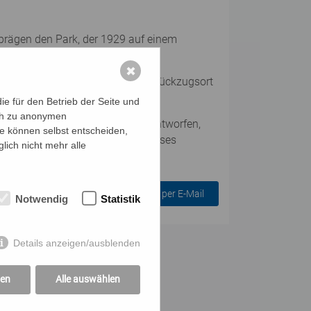
 prägen den Park, der 1929 auf einem
k.
✖
r Zeit ein naturnaher Park, ein Rückzugsort
auch Platz für Wildwuchs gibt!
e für den Betrieb der Seite und
ich zu anonymen
ühlschüttel. Von André Heller entworfen,
ie können selbst entscheiden,
 einige "wilde" Flecken Grün. Dieses
lich nicht mehr alle
lassen.
Anmelden per E-Mail
Notwendig
Statistik
Details anzeigen/ausblenden
gen
Alle auswählen