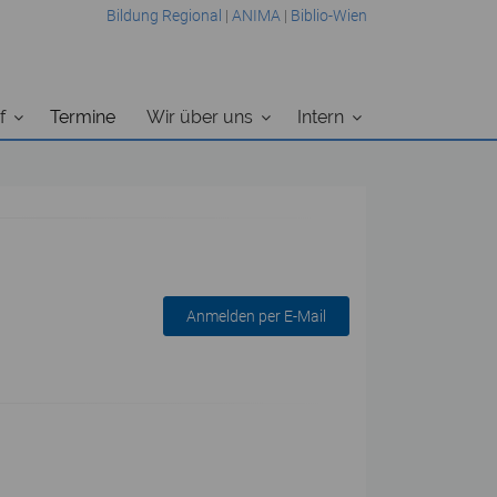
Bildung Regional
|
ANIMA
|
Biblio-Wien
f
Termine
Wir über uns
Intern
Anmelden per E-Mail