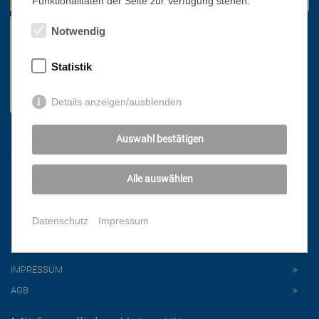
Funktionalitäten der Seite zur Verfügung stehen.
Notwendig
Statistik
Details anzeigen/ausblenden
Links
Auswahl bestätigen
Alle auswählen
HOME
NEWSLETTER
Datenschutz
Impressum
PRESSE
DATENSCHUTZ
IMPRESSUM
AGB