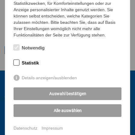
Statistikzwecken, für Komforteinstellungen oder zur
Anmelden per E-Mail
Anzeige personalisierter Inhalte genutzt werden. Sie
können selbst entscheiden, welche Kategorien Sie
zulassen möchten. Bitte beachten Sie, dass auf Basis
Ihrer Einstellungen womöglich nicht mehr alle
Funktionalitäten der Seite zur Verfügung stehen.
Notwendig
Statistik
Details anzeigen/ausblenden
Kontakt
Auswahl bestätigen
Katholisches Bildungswerk Wien
Alle auswählen
1010 Wien, Stephansplatz 3
01/51 552-3320
Datenschutz
Impressum