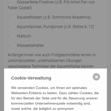
-
Wasserfeste Fineliner (z.B. Pitt Artist Pen von
Faber Castell)
-
Aquarellfarben (z.B. Schmincke Akademie)
-
Aquarellpinsel, Rundpinsel (z.B. Stärke 6, 12)
-
Maltuch
-
Wasserbehälter
Anfänger:innen wie auch Fortgeschrittene lernen in
unkomplizierten, unterhaltsamen Übungen
verschiedene Techniken der Aquarellfarbe kennen.
Schritt für Schritt führt Sie die Referentin durch die
✖
Grundlagen – von der Skizze zum Bildaufbau in
Cookie-Verwaltung
Ebenen, Auswahl der Farbpalette bis hin zur
Wir verwenden Cookies, um Ihnen ein optimales
Ausarbeitung im Detail. Im Austausch mit
Webseiten-Erlebnis zu bieten. Dazu zählen Cookies, die
Gleichgesinnten der Malgruppe werden Sie mit Freude
für den Betrieb der Seite und für die Steuerung unserer
harmonische, ausdrucksstarke Kunstwerke erschaffen!
kommerziellen Unternehmensziele notwendig sind,
sowie solche, die lediglich zu anonymen