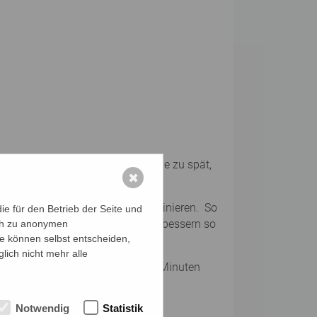
s verbessern? Großartig! Es ist nie zu spät,
✖
ordination und das Gehirn zu trainieren. So
e für den Betrieb der Seite und
ische Übungen das Gehirn und verbessern so
ich zu anonymen
ie können selbst entscheiden,
lich nicht mehr alle
 die zuhause einfach in wenigen Minuten
Notwendig
Statistik
chenk.