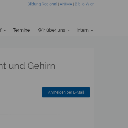
Bildung Regional
|
ANIMA
|
Biblio-Wien
f
Termine
Wir über uns
Intern
ht und Gehirn
Anmelden per E-Mail