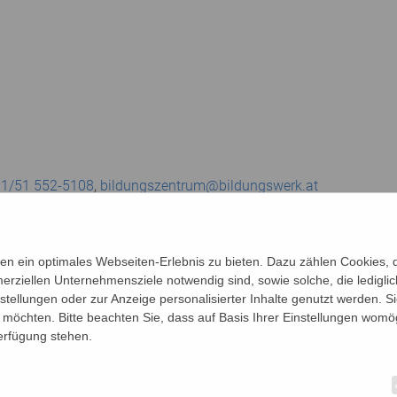
01/51 552-5108
,
bildungszentrum@bildungswerk.at
Ihr Gleichgewicht schulen und die Leistungsfähigkeit Ihres Gehirn
unterschiedliche Möglichkeiten aus, das Gleichgewicht, die Ko
n ein optimales Webseiten-Erlebnis zu bieten. Dazu zählen Cookies, di
n Verletzungen aktiv vor. Außerdem vernetzen wir durch spieler
erziellen Unternehmensziele notwendig sind, sowie solche, die ledigl
nstellungen oder zur Anzeige personalisierter Inhalte genutzt werden. S
möchten. Bitte beachten Sie, dass auf Basis Ihrer Einstellungen womög
 Impulse, Übungen und spielerische Möglichkeiten vorgestellt,
Verfügung stehen.
, Ihr Gehirn und Ihre Beweglichkeit zu trainieren.
nges, unfallfreies Leben zu schenken. Gönnen Sie sich dieses Ges