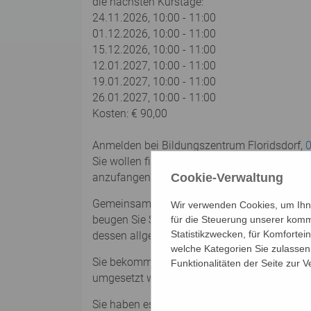
die nächsten Kurstage:
24.11.2026, 10:00 - 11:00
01.12.2026, 10:00 - 11:00
15.12.2026, 10:00 - 11:00
12.01.2027, 10:00 - 11:00
19.01.2027, 10:00 - 11:00
26.01.2027, 10:00 - 11:00
Kosten: € 90,00
Anmelden bei Bildungszentrum Floridsdorf,
Sie wollen fit und aktiv durchs Leben gehen, 
anzufangen!
Cookie-Verwaltung
Gemeinsam probieren wir in diesem Workshop 
Wir verwenden Cookies, um Ihne
beugen Sie Stürzen und daraus resultierende
für die Steuerung unserer komm
Statistikzwecken, für Komfortei
dessen allgemeine Leistungsfähigkeit.
welche Kategorien Sie zulassen 
Sie bekommen in diesem Workshop zahlreiche
Funktionalitäten der Seite zur 
umgesetzt werden können und die Ihnen helfen
Sie haben es in der Hand, sich selbst ein la