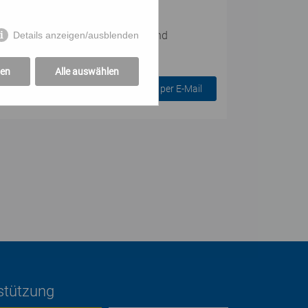
gewichts-, Koordinations- und
wenigen Minuten am Tag Stürzen und
Details anzeigen/ausblenden
lacht.
gen
Alle auswählen
Anmelden per E-Mail
rstützung