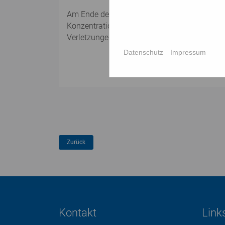
Am Ende des Kurses sind Sie ausgestattet mit
Konzentrationsübungen in Ihren Alltag zu in
Verletzungen vorbeugen können. Außerdem h
Datenschutz
Impressum
Kontakt
Link