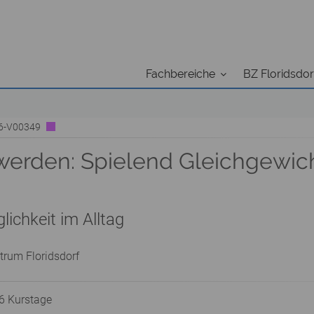
Fachbereiche
BZ Floridsdor
26-V00349
r werden: Spielend Gleichgewic
lichkeit im Alltag
trum Floridsdorf
 6 Kurstage