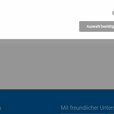
 zahlreichen Ideen und Möglichkeiten, die vorgestellten Gleich
tegrieren. Sie wissen, wie Sie durch kurze gezielte Übungen in 
aben Sie am Ende des Workshops auf jeden Fall jede Menge ge
Auswahl bestäti
s
Mit freundlicher Unte