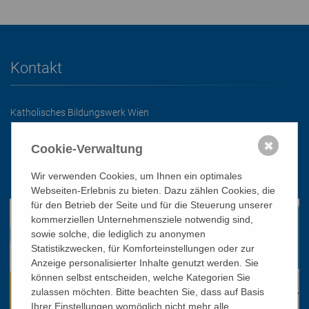
Kontakt
Katholisches Bildungswerk Wien
1010 Wien, Stephansplatz 3
✖
Cookie-Verwaltung
01/51 552-3320
Wir verwenden Cookies, um Ihnen ein optimales
office@bildungswerk.at
Webseiten-Erlebnis zu bieten. Dazu zählen Cookies, die
für den Betrieb der Seite und für die Steuerung unserer
kommerziellen Unternehmensziele notwendig sind,
sowie solche, die lediglich zu anonymen
Statistikzwecken, für Komforteinstellungen oder zur
Anzeige personalisierter Inhalte genutzt werden. Sie
können selbst entscheiden, welche Kategorien Sie
zulassen möchten. Bitte beachten Sie, dass auf Basis
Ihrer Einstellungen womöglich nicht mehr alle