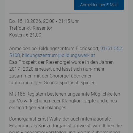
Anmelden per E-Mail
Do. 15.10.2026, 20:00 - 21:15 Uhr
Treffpunkt: Riesentor
Kosten: € 21,00
Anmelden bei Bildungszentrum Floridsdorf,
01/51 552-
5108
,
bildungszentrum@bildungswerk.at
Das Prospekt der Riesenorgel wurde in den Jahren
2017–2020 erneuert und lässt sich nun- mehr
zusammen mit der Chororgel über einen
fünfmanualigen Generalspieltisch spielen.
Mit 185 Registern bestehen ungeahnte Möglichkeiten
zur Verwirklichung neuer Klangkon- zepte und eines
einzigartigen Raumklanges.
Domorganist Ernst Wally, der auch internationale
Erfahrung als Konzertorganist aufweist, wird Ihnen die
neue Riesenorgel vorstellen und Sie als Zuhörer:innen