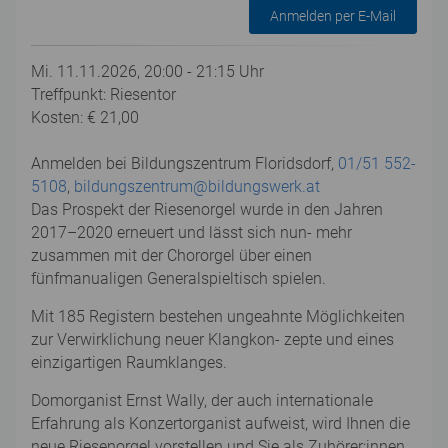
Anmelden per E-Mail
Mi. 11.11.2026, 20:00 - 21:15 Uhr
Treffpunkt: Riesentor
Kosten: € 21,00
Anmelden bei Bildungszentrum Floridsdorf,
01/51 552-
5108
,
bildungszentrum@bildungswerk.at
Das Prospekt der Riesenorgel wurde in den Jahren
2017–2020 erneuert und lässt sich nun- mehr
zusammen mit der Chororgel über einen
fünfmanualigen Generalspieltisch spielen.
Mit 185 Registern bestehen ungeahnte Möglichkeiten
zur Verwirklichung neuer Klangkon- zepte und eines
einzigartigen Raumklanges.
Domorganist Ernst Wally, der auch internationale
Erfahrung als Konzertorganist aufweist, wird Ihnen die
neue Riesenorgel vorstellen und Sie als Zuhörer:innen