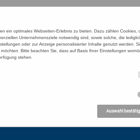
01/51 552-5108
,
bildungszentrum@bildungswerk.at
hnheiten sichtbar, erkennen Zeiträuber und entwickeln einfach
n ein optimales Webseiten-Erlebnis zu bieten. Dazu zählen Cookies, di
erziellen Unternehmensziele notwendig sind, sowie solche, die ledigl
nstellungen oder zur Anzeige personalisierter Inhalte genutzt werden. S
 gestärkt durch stürmische Zeiten
möchten. Bitte beachten Sie, dass auf Basis Ihrer Einstellungen womög
Verfügung stehen.
Auswahl bestäti