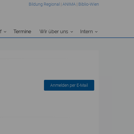
Bildung Regional
|
ANIMA
|
Biblio-Wien
f
Termine
Wir über uns
Intern
Anmelden per E-Mail