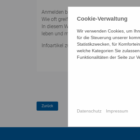
Anmelden bei Bildungszentrum Floridsdorf,
Cookie-Verwaltung
Wie oft greifen wir automatisch zum Handy?
In diesem Workshop machen wir digitale Gewo
Wir verwenden Cookies, um Ihne
leben und mehr Zeit für sich zu gewinnen.
für die Steuerung unserer komm
Statistikzwecken, für Komfortei
Infoartikel zu diesem Thema:
Resilienz - gut
welche Kategorien Sie zulassen 
Funktionalitäten der Seite zur 
Datenschutz
Impressum