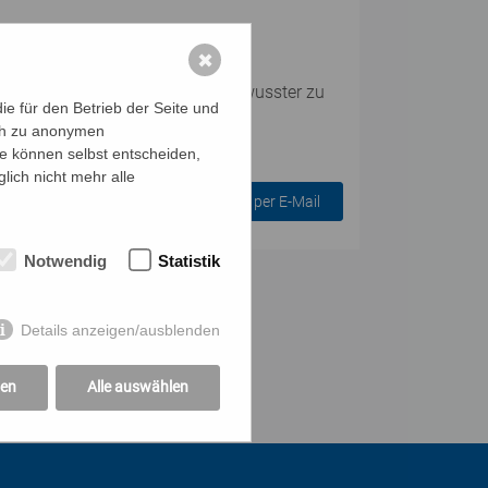
✖
e, alltagstaugliche Wege, um bewusster zu
e für den Betrieb der Seite und
ich zu anonymen
ie können selbst entscheiden,
lich nicht mehr alle
Anmelden per E-Mail
Notwendig
Statistik
Details anzeigen/ausblenden
gen
Alle auswählen