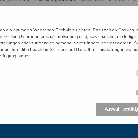
termauern schauen, ein vertieftes Verständnis der Symbolik eine
hen wollte, ist bei den Dominikanern in Wien genau richtig: I
Wekenborg OP, Pfarrer der Pfarre Maria Rotunda, von Februar b
n ein optimales Webseiten-Erlebnis zu bieten. Dazu zählen Cookies, di
loster- oder Themenführung in die Postgasse 4, 1010 Wien, ein. G
erziellen Unternehmensziele notwendig sind, sowie solche, die ledigl
nstellungen oder zur Anzeige personalisierter Inhalte genutzt werden. S
möchten. Bitte beachten Sie, dass auf Basis Ihrer Einstellungen womög
Verfügung stehen.
Auswahl bestäti