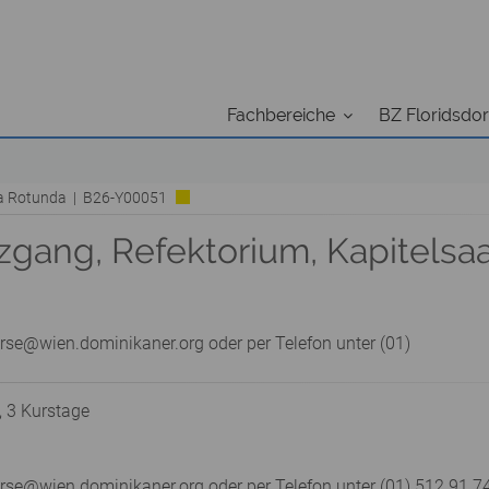
Fachbereiche
BZ Floridsdor
ia Rotunda | B26-Y00051
zgang, Refektorium, Kapitelsa
rse@wien.dominikaner.org oder per Telefon unter (01)
, 3 Kurstage
e@wien.dominikaner.org oder per Telefon unter (01) 512 91 74 –