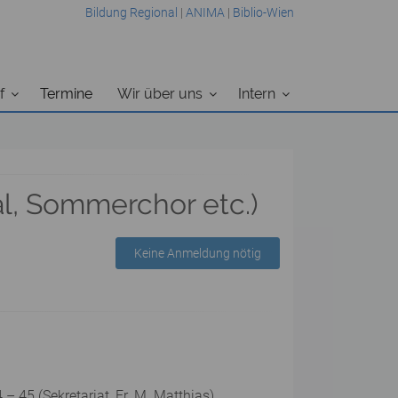
Bildung Regional
|
ANIMA
|
Biblio-Wien
f
Termine
Wir über uns
Intern
al, Sommerchor etc.)
Keine Anmeldung nötig
 45 (Sekretariat, Fr. M. Matthias).