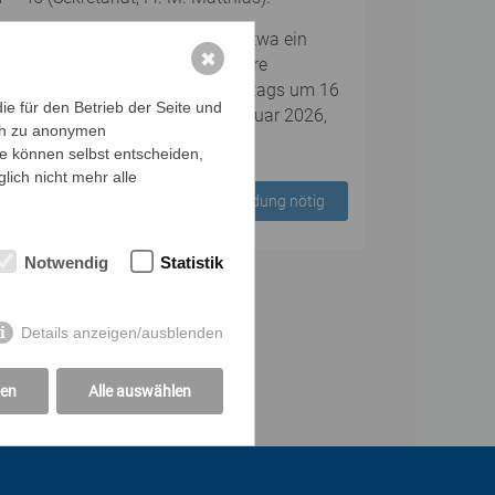
r Barockbasilika erhalten oder etwa ein
✖
m Rahmen des Jubiläums „800 Jahre
is Dezember einmal im Monat samstags um 16
e für den Betrieb der Seite und
estartet wird am Samstag, 28. Februar 2026,
ich zu anonymen
ie können selbst entscheiden,
lich nicht mehr alle
Keine Anmeldung nötig
Notwendig
Statistik
Details anzeigen/ausblenden
gen
Alle auswählen