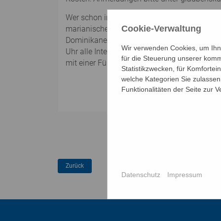
Wer schon immer hinter jahrhundertealte Klos
Cookie-Verwaltung
marianisches Freskenprogramm besser verste
Dominikaner in Wien“ lädt Pater Christoph 
Wir verwenden Cookies, um Ihne
Uhr alle Interessierten zu einer Kirchen-, K
für die Steuerung unserer komm
mit einer Führung in der Dominikanerkirche.
Statistikzwecken, für Komfortei
welche Kategorien Sie zulassen 
Funktionalitäten der Seite zur 
Datenschutz
Impressum