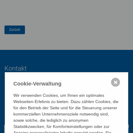
Kontakt
✖
Cookie-Verwaltung
Katholisches Bildungswerk Wien
Wir verwenden Cookies, um Ihnen ein optimales
1010 Wien, Stephansplatz 3
Webseiten-Erlebnis zu bieten. Dazu zählen Cookies, die
01/51 552-3320
für den Betrieb der Seite und für die Steuerung unserer
kommerziellen Unternehmensziele notwendig sind,
office@bildungswerk.at
sowie solche, die lediglich zu anonymen
Statistikzwecken, für Komforteinstellungen oder zur
Anzeige personalisierter Inhalte genutzt werden. Sie