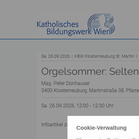
Sa. 26.09.2026 | KBW Klosterneuburg St. Martin 
Orgelsommer: Selten 
Mag. Peter Donhauser
3400 Klosterneuburg, Martinstraße 38, Pfarre
Sa. 26.09.2026, 12:00 - 12:30 Uhr
Infoartikel zu diesem Thema:
Orgelsommer
Cookie-Verwaltung