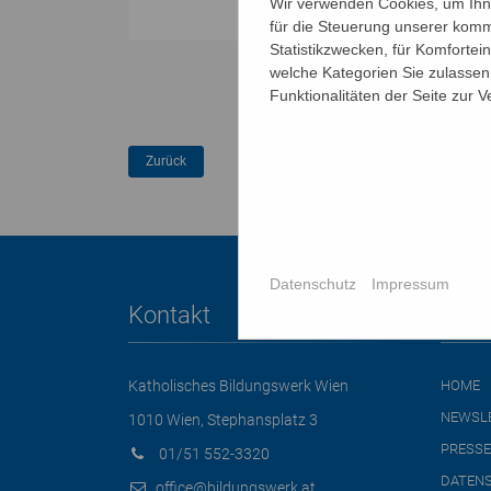
Wir verwenden Cookies, um Ihne
für die Steuerung unserer komm
Statistikzwecken, für Komfortei
welche Kategorien Sie zulassen 
Funktionalitäten der Seite zur 
Datenschutz
Impressum
Kontakt
Link
Katholisches Bildungswerk Wien
HOME
NEWSL
1010 Wien, Stephansplatz 3
PRESSE
01/51 552-3320
DATEN
office@bildungswerk.at