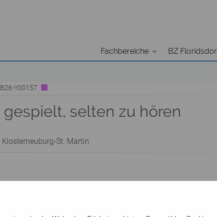
Fachbereiche
BZ Floridsdor
| B26-Y00157
gespielt, selten zu hören
 Klosterneuburg-St. Martin