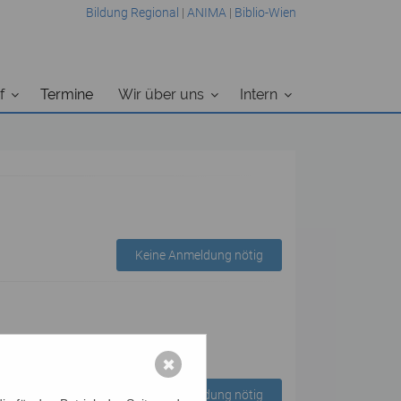
Bildung Regional
|
ANIMA
|
Biblio-Wien
f
Termine
Wir über uns
Intern
Keine Anmeldung nötig
✖
Keine Anmeldung nötig