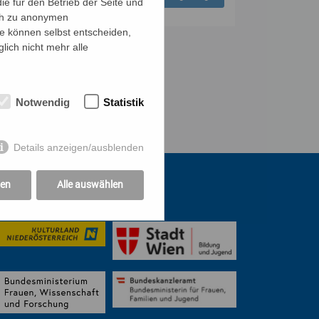
e für den Betrieb der Seite und
ich zu anonymen
ie können selbst entscheiden,
lich nicht mehr alle
Notwendig
Statistik
Details anzeigen/ausblenden
gen
Alle auswählen
rstützung