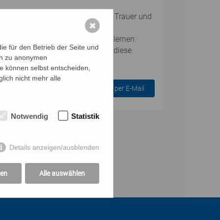
usdauer, Umgang mit Schmerz und Trauer und
✖
wir uns in diesem Workshop. Wir lernen
e für den Betrieb der Seite und
und für Andere zu entwickeln, um diese
ich zu anonymen
s Begegnungstages.
ie können selbst entscheiden,
lich nicht mehr alle
Anmelden per E-Mail
Notwendig
Statistik
Details anzeigen/ausblenden
gen
Alle auswählen