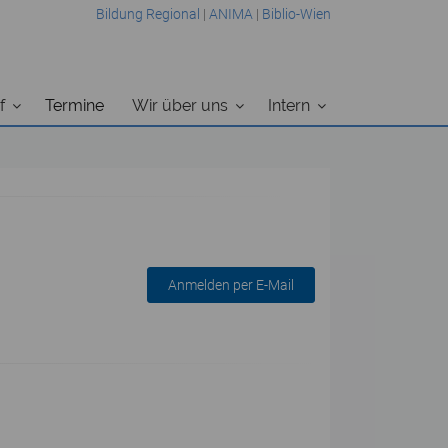
Bildung Regional
|
ANIMA
|
Biblio-Wien
f
Termine
Wir über uns
Intern
Anmelden per E-Mail