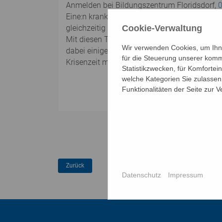
Anmelden bei Bildungszentrum Floridsdorf,
Eine:n kranke:n Angehörige:n zu betreuen v
gleichzeitig Haushalten mit den eigenen Re
Cookie-Verwaltung
Mit diesen Themen und den (inneren und äuße
Wir verwenden Cookies, um Ihne
dabei einige Werkzeuge der „gewaltfreien Ko
für die Steuerung unserer komm
Krisenzeit möglichst gut zu bewältigen. Erf
Statistikzwecken, für Komfortei
welche Kategorien Sie zulassen 
Funktionalitäten der Seite zur 
Datenschutz
Impressum