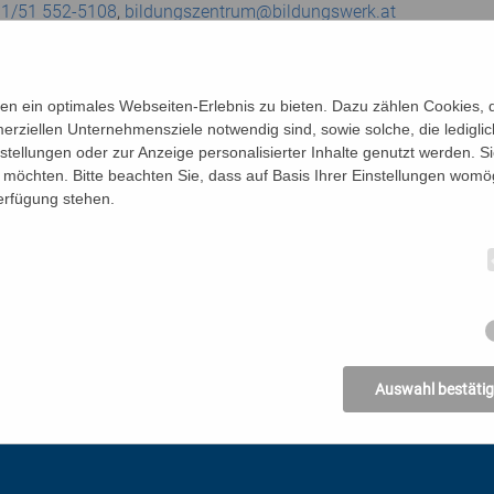
01/51 552-5108
,
bildungszentrum@bildungswerk.at
erlangt ungemein viel von uns: Einfühlungsvermögen, Geduld, A
ssourcen… oft eine Gratwanderung.
ren) Konflikten, die sich daraus ergeben können, beschäftigen 
n ein optimales Webseiten-Erlebnis zu bieten. Dazu zählen Cookies, di
mmunikation“ kennen, die uns dabei helfen, Ressourcen für uns 
erziellen Unternehmensziele notwendig sind, sowie solche, die ledigl
ahrungsaustausch und Praxisbeispiele stehen im Mittelpunkt de
nstellungen oder zur Anzeige personalisierter Inhalte genutzt werden. S
möchten. Bitte beachten Sie, dass auf Basis Ihrer Einstellungen womög
Verfügung stehen.
Auswahl bestäti