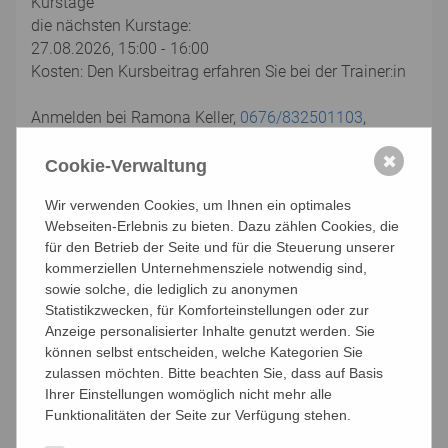
Kurstage
die nächsten Kurstage:
27.08.2026, 15:00 - 16:00
Kosten: Den Kursbeitrag erfahren Sie bei der Trainer:in
Anmelden bei Ramona Keller,
0676/832501103
,
ramona-nicoleta.keller@kwp.at
✖
LIMA - ein Trainingsprogramm, das den ganzen
Cookie-Verwaltung
Menschen im Blick hat
Wir verwenden Cookies, um Ihnen ein optimales
Die Trainings beinhalten folgende Bereiche
Webseiten-Erlebnis zu bieten. Dazu zählen Cookies, die
für den Betrieb der Seite und für die Steuerung unserer
Gedächtnistraining ... fördert die kognitiven Leistungen
kommerziellen Unternehmensziele notwendig sind,
durch Übungen für Konzentration, Aufmerksamkeit
sowie solche, die lediglich zu anonymen
und das Training von Mnemotechniken.
Statistikzwecken, für Komforteinstellungen oder zur
Anzeige personalisierter Inhalte genutzt werden. Sie
Bewegungsübungen ... aktivieren den ganzen Körper.
können selbst entscheiden, welche Kategorien Sie
Mit Schwung und Spaß trainieren Sie Gleichgewicht,
zulassen möchten. Bitte beachten Sie, dass auf Basis
Koordination, Ausdauer.
Ihrer Einstellungen womöglich nicht mehr alle
Funktionalitäten der Seite zur Verfügung stehen.
Lebens- und Alltagsthemen ... regen zu Diskussionen