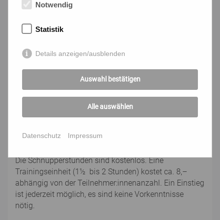
in der Gruppe an. Sie beschäftigen sich mit Hobbies,
Notwendig
neuen Medien, Ernährung, Reisen, je nach Interesse in
der Trainingsgruppe.
Statistik
Sinn- und Glaubensfragen ... dürfen im geschützten
Details anzeigen/ausblenden
Raum der LIMA Gruppe ebenfalls Platz haben.
Ausgesprochene und unausgesprochene Zweifel und
Ängste, Hoffnungen und Sehnsüchte, Fragen des
Auswahl bestätigen
Älterwerdens können mit Gleichgesinnten besprochen
werden.
Alle auswählen
Die Trainingsgruppen finden (meistens) 10 mal in
Datenschutz
Impressum
wöchentlichem Abstand statt.
Die Schnupperstunden sind kostenlos. Eine
Trainingseinheit (1½ bis 2 Stunden) kostet ca. 8,–
abhängig von der Teilnehmer:innenanzahl. Ein Einstieg
ist jederzeit möglich, es sind keine Vorkenntnisse
nötig.