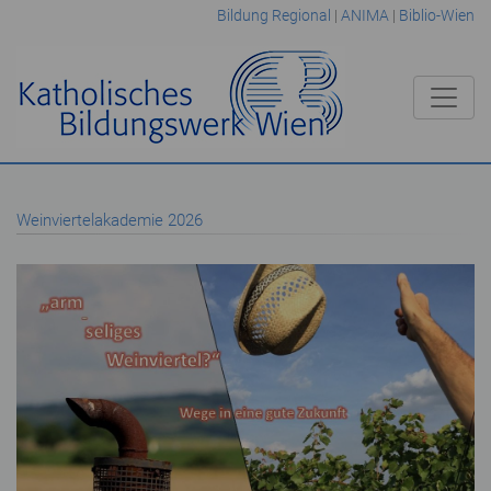
Bildung Regional
|
ANIMA
|
Biblio-Wien
Weinviertelakademie 2026