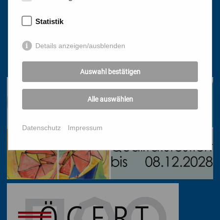
Katholisches Bildungswerk Wien
Statistik
1010 Wien, Stephansplatz 3
Details anzeigen/ausblenden
01/51 552-3320
office@bildungswerk.at
Auswahl bestätigen
Alle auswählen
Datenschutz
Impressum