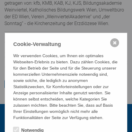
getragen von: kfb, KMB, KAB, KJ, KJS, Bildungsakademie
Weinviertel, Katholisches Bildungswerk Wien, Umweltbüro
der ED Wien, Verein „WeinviertelAkademie“ und „der
Sonntag“ - die Kirchenzeitung der Erzdiözese Wien.
Aufzeichungen und Rückblick
✖
Cookie-Verwaltung
Seit der Covid-Pandemie gibt es Aufzeichnungen der
Wir verwenden Cookies, um Ihnen ein optimales
Weinviertelakademien, die Sie
hier
nachsehen können.
Webseiten-Erlebnis zu bieten. Dazu zählen Cookies, die
mz/mz
für den Betrieb der Seite und für die Steuerung unserer
kommerziellen Unternehmensziele notwendig sind,
sowie solche, die lediglich zu anonymen
Statistikzwecken, für Komforteinstellungen oder zur
Anzeige personalisierter Inhalte genutzt werden. Sie
können selbst entscheiden, welche Kategorien Sie
zulassen möchten. Bitte beachten Sie, dass auf Basis
Ihrer Einstellungen womöglich nicht mehr alle
Funktionalitäten der Seite zur Verfügung stehen.
Kontakt
Notwendig