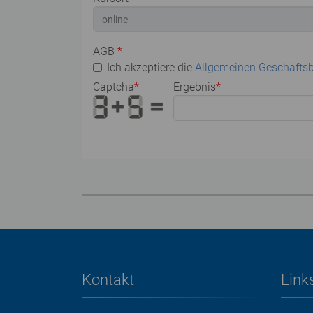
AGB
*
Ich akzeptiere die
Allgemeinen Geschäfts
Captcha
*
Ergebnis
*
Kontakt
Link