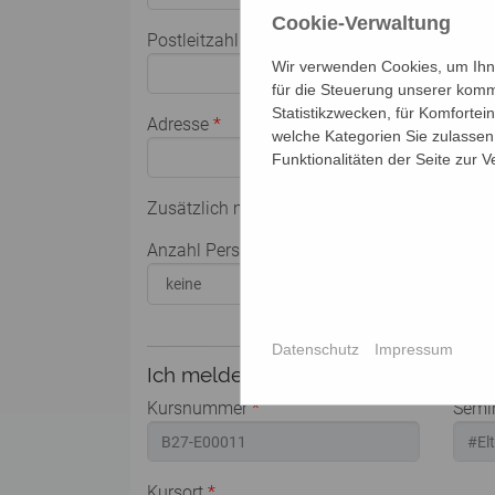
Cookie-Verwaltung
Postleitzahl
*
Ort
*
Wir verwenden Cookies, um Ihne
für die Steuerung unserer komm
Statistikzwecken, für Komfortei
Adresse
*
welche Kategorien Sie zulassen 
Funktionalitäten der Seite zur 
Zusätzlich melde ich weitere Personen für di
Anzahl Personen
Name
Datenschutz
Impressum
Ich melde mich für folgende Veranst
Kursnummer
*
Semin
Kursort
*