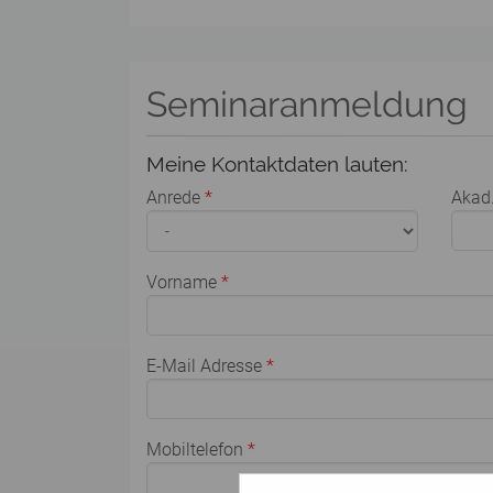
Seminaranmeldung
Meine Kontaktdaten lauten:
Anrede
*
Akad.
Vorname
*
E-Mail Adresse
*
Mobiltelefon
*