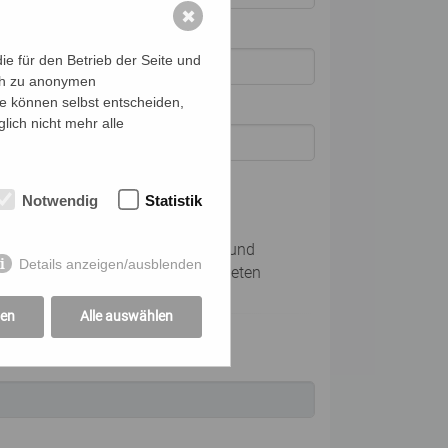
✖
e für den Betrieb der Seite und
ich zu anonymen
ie können selbst entscheiden,
lich nicht mehr alle
Notwendig
Statistik
dingungen
Ich verpflichte mich, die Zahlung und
Details anzeigen/ausblenden
Kommunikation für die angemeldeten
Personen zu übernehmen
gen
Alle auswählen