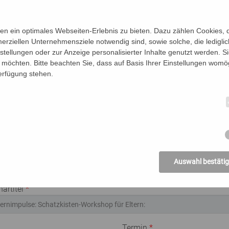
n ein optimales Webseiten-Erlebnis zu bieten. Dazu zählen Cookies, di
erziellen Unternehmensziele notwendig sind, sowie solche, die ledigl
nstellungen oder zur Anzeige personalisierter Inhalte genutzt werden. S
möchten. Bitte beachten Sie, dass auf Basis Ihrer Einstellungen womög
Verfügung stehen.
ese Veranstaltung an:
n der Personen (Vor- und Nachname)
Be
Auswahl bestäti
altung an:
artitel
*
Termin
*