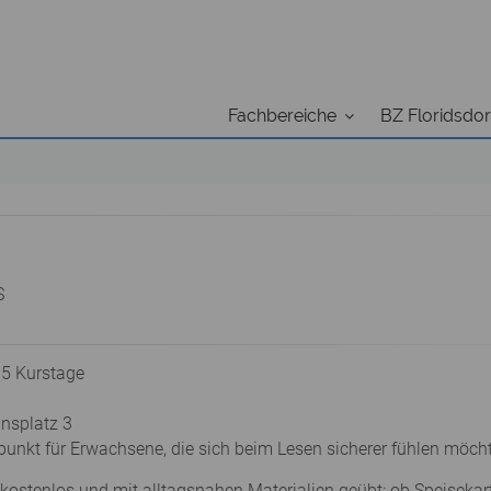
Fachbereiche
BZ Floridsdor
S
 5 Kurstage
ansplatz 3
ffpunkt für Erwachsene, die sich beim Lesen sicherer fühlen möch
kostenlos und mit alltagsnahen Materialien geübt: ob Speisekar