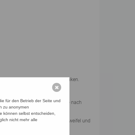
 und das Training von Mnemotechniken.
✖
ordination, Ausdauer.
e für den Betrieb der Seite und
euen Medien, Ernährung, Reisen, je nach
ich zu anonymen
ie können selbst entscheiden,
lich nicht mehr alle
prochene und unausgesprochene Zweifel und
en.