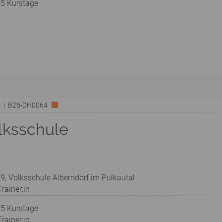
 5 Kurstage
rk | B26-DH0064
lksschule
9, Volksschule Alberndorf im Pulkautal
rainer:in
 5 Kurstage
rainer:in