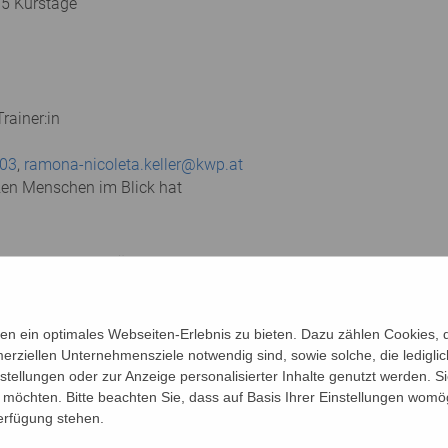
 5 Kurstage
rainer:in
03
,
ramona-nicoleta.keller@kwp.at
zen Menschen im Blick hat
en Leistungen durch Übungen für Konzentration, Aufmerksamkeit
Körper. Mit Schwung und Spaß trainieren Sie Gleichgewicht, Ko
n ein optimales Webseiten-Erlebnis zu bieten. Dazu zählen Cookies, di
ssionen in der Gruppe an. Sie beschäftigen sich mit Hobbies, n
erziellen Unternehmensziele notwendig sind, sowie solche, die ledigl
nstellungen oder zur Anzeige personalisierter Inhalte genutzt werden. S
möchten. Bitte beachten Sie, dass auf Basis Ihrer Einstellungen womög
chützten Raum der LIMA Gruppe ebenfalls Platz haben. Ausges
Verfügung stehen.
 des Älterwerdens können mit Gleichgesinnten besprochen werd