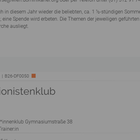
ch in diesem Jahr wieder die beliebten, ca. 1 ½-stündigen Som
frei; eine Spende wird erbeten. Die Themen der jeweiligen geführ
che ausliegt.
rk | B26-DF0050
ionistenklub
t*innenklub Gymnasiumstraße 38
rainer:in