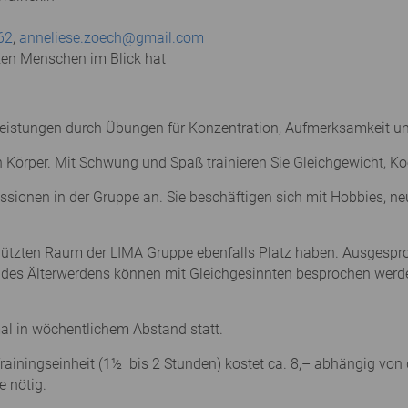
62
,
anneliese.zoech@gmail.com
zen Menschen im Blick hat
en Leistungen durch Übungen für Konzentration, Aufmerksamkeit
Körper. Mit Schwung und Spaß trainieren Sie Gleichgewicht, Ko
ssionen in der Gruppe an. Sie beschäftigen sich mit Hobbies, n
chützten Raum der LIMA Gruppe ebenfalls Platz haben. Ausges
 des Älterwerdens können mit Gleichgesinnten besprochen werd
al in wöchentlichem Abstand statt.
ainingseinheit (1½ bis 2 Stunden) kostet ca. 8,– abhängig von d
e nötig.