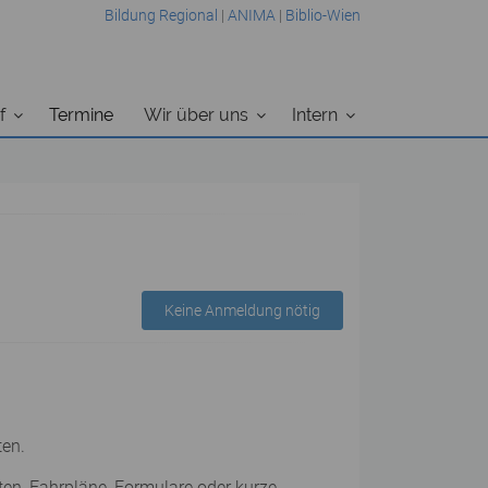
Bildung Regional
|
ANIMA
|
Biblio-Wien
f
Termine
Wir über uns
Intern
Keine Anmeldung nötig
ten.
ten, Fahrpläne, Formulare oder kurze