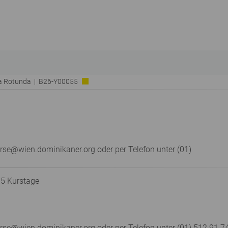
ia Rotunda | B26-Y00055
rse@wien.dominikaner.org oder per Telefon unter (01)
 5 Kurstage
e@wien.dominikaner.org oder per Telefon unter (01) 512 91 74 –