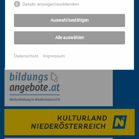
HOME
Details anzeigen/ausblenden
NEWSLETTER
PRESSE
Auswahl bestätigen
DATENSCHUTZ
IMPRESSUM
Alle auswählen
AGB
Datenschutz
Impressum
Mit freundlicher Unterstützung