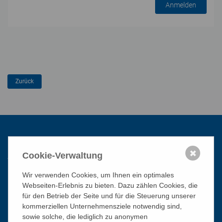
Anmelden
Kontakt
✖
Cookie-Verwaltung
Wir verwenden Cookies, um Ihnen ein optimales
Katholisches Bildungswerk Wien
Webseiten-Erlebnis zu bieten. Dazu zählen Cookies, die
1010 Wien, Stephansplatz 3
für den Betrieb der Seite und für die Steuerung unserer
kommerziellen Unternehmensziele notwendig sind,
01/51 552-3320
sowie solche, die lediglich zu anonymen