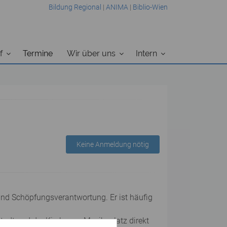
Bildung Regional
|
ANIMA
|
Biblio-Wien
f
Termine
Wir über uns
Intern
Keine Anmeldung nötig
 und Schöpfungsverantwortung. Er ist häufig
nstadt und der Kirche am Mexikoplatz direkt