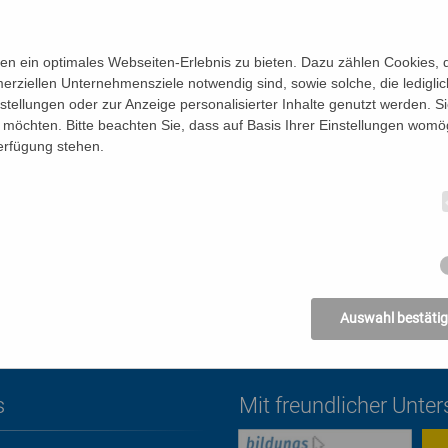
h an und in vielen weiteren Kirchen Wiens dargestellt – auf Alta
el. Anhand eines Vortrags mit Bildern, Texten und Musik lade ich
gleiten.
n ein optimales Webseiten-Erlebnis zu bieten. Dazu zählen Cookies, di
erziellen Unternehmensziele notwendig sind, sowie solche, die ledigl
nstellungen oder zur Anzeige personalisierter Inhalte genutzt werden. S
möchten. Bitte beachten Sie, dass auf Basis Ihrer Einstellungen womög
Verfügung stehen.
Auswahl bestäti
s
Mit freundlicher Unte