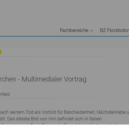
Fachbereiche
BZ Floridsdor
rchen - Multimedialer Vortrag
nfeld
 nach seinem Tod als Vorbild für Bescheidenheit, Nächstenliebe
lt. Das älteste Bild von ihm befindet sich in Italien.
ligen erinnert. Er ist Patron der Franziskanerkirche in der Inne