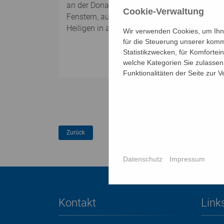
an der Donau. Der Hl. Franziskus ist aber auc
Cookie-Verwaltung
Fenstern, auf einer Kanzel und auf einer Org
Heiligen in ausgewählte Wiener Kirchen zu be
Wir verwenden Cookies, um Ihne
für die Steuerung unserer komm
Statistikzwecken, für Komfortei
welche Kategorien Sie zulassen 
Funktionalitäten der Seite zur 
Datenschutz
Impressum
Kontakt
Link