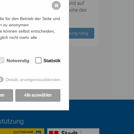
rbildern und Fresken, als Statuen und auf
✖
 Sie ein, mich auf meiner Spurensuche des
e für den Betrieb der Seite und
ich zu anonymen
ie können selbst entscheiden,
Keine Anmeldung nötig
lich nicht mehr alle
Notwendig
Statistik
Details anzeigen/ausblenden
gen
Alle auswählen
rstützung