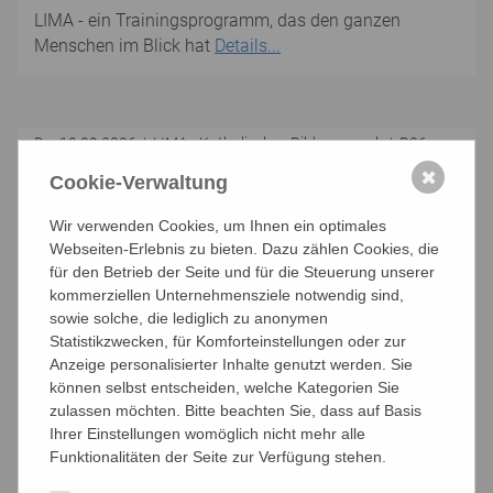
LIMA - ein Trainingsprogramm, das den ganzen
Menschen im Blick hat
Details...
Do. 10.09.2026 | LIMA - Katholisches Bildungswerk | B26-
DH0057
✖
Cookie-Verwaltung
Wir verwenden Cookies, um Ihnen ein optimales
LIMA - Altlichtenwarth
Webseiten-Erlebnis zu bieten. Dazu zählen Cookies, die
für den Betrieb der Seite und für die Steuerung unserer
Trainingsgruppe 14 - tägig
kommerziellen Unternehmensziele notwendig sind,
sowie solche, die lediglich zu anonymen
Judith Loibl
Statistikzwecken, für Komforteinstellungen oder zur
2144 Altlichtenwarth, Kommunikationszentrum
Anzeige personalisierter Inhalte genutzt werden. Sie
Altlichtenwarth
können selbst entscheiden, welche Kategorien Sie
Kosten: Den Kursbeitrag erfahren Sie bei der Trainer:in
zulassen möchten. Bitte beachten Sie, dass auf Basis
Ihrer Einstellungen womöglich nicht mehr alle
Keine Anmeldung nötig
Funktionalitäten der Seite zur Verfügung stehen.