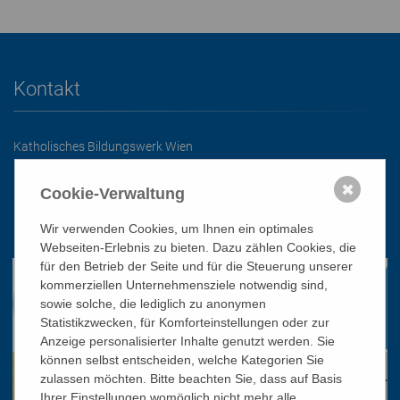
Kontakt
Katholisches Bildungswerk Wien
1010 Wien, Stephansplatz 3
✖
Cookie-Verwaltung
01/51 552-3320
Wir verwenden Cookies, um Ihnen ein optimales
office@bildungswerk.at
Webseiten-Erlebnis zu bieten. Dazu zählen Cookies, die
für den Betrieb der Seite und für die Steuerung unserer
kommerziellen Unternehmensziele notwendig sind,
sowie solche, die lediglich zu anonymen
Statistikzwecken, für Komforteinstellungen oder zur
Anzeige personalisierter Inhalte genutzt werden. Sie
können selbst entscheiden, welche Kategorien Sie
zulassen möchten. Bitte beachten Sie, dass auf Basis
Ihrer Einstellungen womöglich nicht mehr alle