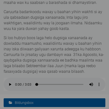
maaha wax ku saabsan u barashada si dhamaystiran.
Caruurta badankoodu waxay u baahan yihiin wakhti si ay
ula qabsadaan dugsiga xanaanada; Inta lagu jiro
wakhtigan, waalidiintu way la joogaan ilmaha. Nidaamku
wuu ka yara duwan yahay goob kasta.
Si loo hubiyo boos laga helo dugsiga xanaanada ay
dowladdu maamusho, waalidiintu waxay u baahan yihiin
inay iska diiwaan galiyaan xarunta adeegga ku habboon.
Carruurta lix jirsatay ugu dambayn waa 31ka Agoosto, ka-
qaybgalka dugsiga xannaanada ee badhka maalinta waa
laga bilaabo Sebteembar ilaa Juun (marka laga reebo
fasaxyada dugsiga) waa qasab waana bilaash.
Bildungsbox