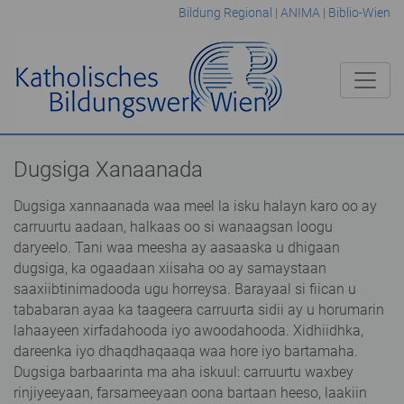
Bildung Regional
|
ANIMA
|
Biblio-Wien
Dugsiga Xanaanada
Dugsiga xannaanada waa meel la isku halayn karo oo ay
carruurtu aadaan, halkaas oo si wanaagsan loogu
daryeelo. Tani waa meesha ay aasaaska u dhigaan
dugsiga, ka ogaadaan xiisaha oo ay samaystaan
saaxiibtinimadooda ugu horreysa. Barayaal si fiican u
tababaran ayaa ka taageera carruurta sidii ay u horumarin
lahaayeen xirfadahooda iyo awoodahooda. Xidhiidhka,
dareenka iyo dhaqdhaqaaqa waa hore iyo bartamaha.
Dugsiga barbaarinta ma aha iskuul: carruurtu waxbey
rinjiyeeyaan, farsameeyaan oona bartaan heeso, laakiin