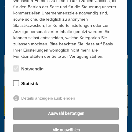
Webseiten-Erlebnis zu bieten. Dazu zählen Cookies, die
für den Betrieb der Seite und für die Steuerung unserer
kommerziellen Unternehmensziele notwendig sind,
Katholisches Bildungswerk Wien
sowie solche, die lediglich zu anonymen
Statistikzwecken, für Komforteinstellungen oder zur
1010 Wien, Stephansplatz 3
Anzeige personalisierter Inhalte genutzt werden. Sie
01/51 552-3320
können selbst entscheiden, welche Kategorien Sie
zulassen möchten. Bitte beachten Sie, dass auf Basis
office@bildungswerk.at
Ihrer Einstellungen womöglich nicht mehr alle
Funktionalitäten der Seite zur Verfügung stehen.
Notwendig
Statistik
Details anzeigen/ausblenden
Auswahl bestätigen
Alle auswählen