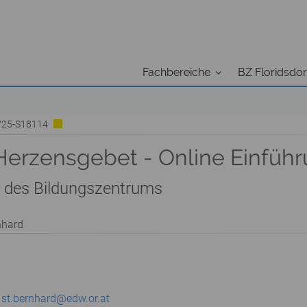
Fachbereiche
BZ Floridsdor
 W25-S18114
erzensgebet - Online Einfüh
rm des Bildungszentrums
nhard
,
st.bernhard@edw.or.at