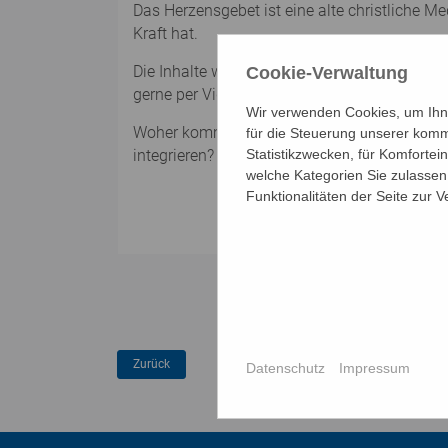
Das Herzensgebet ist eine alte christliche 
Kraft hat.
Die Inhalte werden auf der Lernplattform de
Cookie-Verwaltung
gerne per Video-Konferenz (ZOOM, WhatsApp
Wir verwenden Cookies, um Ihne
Woher kommt das Herzensgebet? Was ist wese
für die Steuerung unserer komm
Statistikzwecken, für Komfortei
integrieren?
welche Kategorien Sie zulassen 
Funktionalitäten der Seite zur 
Datenschutz
Impressum