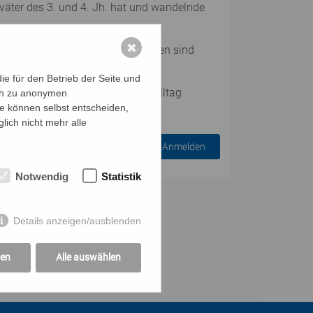
väter des 3. und 4. Jh. hat und wandelnde
✖
Materialien vermittelt. Rückfragen sind
h.
e für den Betrieb der Seite und
h das Herzensgebet gut in den Alltag
ich zu anonymen
ie können selbst entscheiden,
lich nicht mehr alle
Anmelden
Notwendig
Statistik
Details anzeigen/ausblenden
gen
Alle auswählen