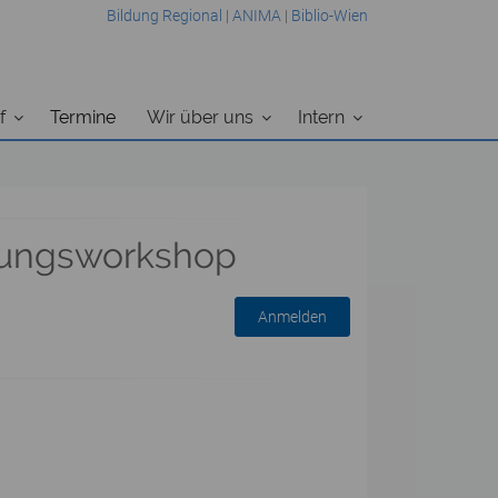
Bildung Regional
|
ANIMA
|
Biblio-Wien
f
Termine
Wir über uns
Intern
rungsworkshop
Anmelden