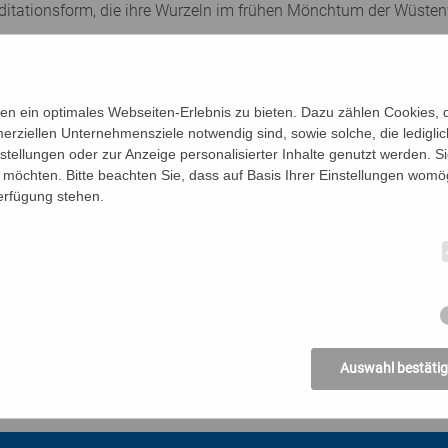
Meditationsform, die ihre Wurzeln im frühen Mönchtum der Wüsten
s Bildungszentrums in Form von kurzen Video-Inputs und anderen 
), E-Mail oder persönlichem Termin im Bildungszentrum möglic
n ein optimales Webseiten-Erlebnis zu bieten. Dazu zählen Cookies, di
ntlich für das Herzensgebet und wie übt man es? Wie lässt sic
erziellen Unternehmensziele notwendig sind, sowie solche, die ledigl
nstellungen oder zur Anzeige personalisierter Inhalte genutzt werden. S
möchten. Bitte beachten Sie, dass auf Basis Ihrer Einstellungen womög
Verfügung stehen.
Auswahl bestäti