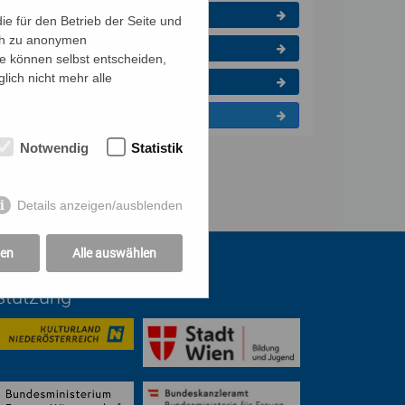
Rumänisch
e für den Betrieb der Seite und
ich zu anonymen
Russisch
ie können selbst entscheiden,
lich nicht mehr alle
Somali
Türkisch
Notwendig
Statistik
Details anzeigen/ausblenden
gen
Alle auswählen
rstützung