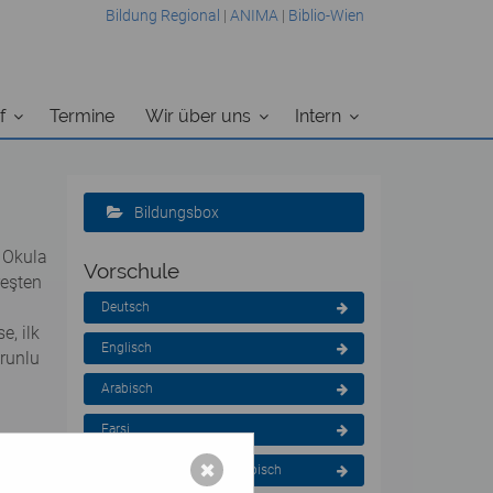
Bildung Regional
|
ANIMA
|
Biblio-Wien
f
Termine
Wir über uns
Intern
Bildungsbox
 Okula
Vorschule
reşten
Deutsch
e, ilk
Englisch
orunlu
Arabisch
Farsi
kler.
✖
Kroatisch - Bosnisch - Serbisch