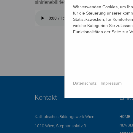
sinirlenebilirler. Bu normal bir gelişim sürecidir.
Wir verwenden Cookies, um Ihne
für die Steuerung unserer komm
Statistikzwecken, für Komfortei
welche Kategorien Sie zulassen 
Funktionalitäten der Seite zur 
Datenschutz
Impressum
Kontakt
Link
Katholisches Bildungswerk Wien
HOME
NEWSL
1010 Wien, Stephansplatz 3