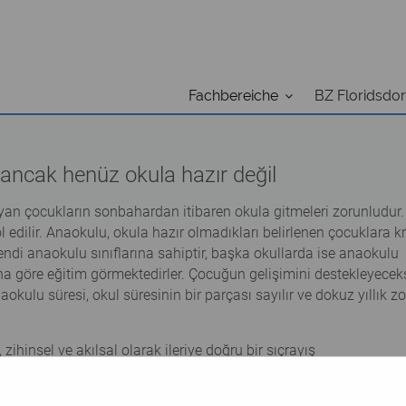
Fachbereiche
BZ Floridsdor
ancak henüz okula hazır değil
yan çocukların sonbahardan itibaren okula gitmeleri zorunludur.
 edilir. Anaokulu, okula hazır olmadıkları belirlenen çocuklara k
 kendi anaokulu sınıflarına sahiptir, başka okullarda ise anaokulu
ına göre eğitim görmektedirler. Çocuğun gelişimini destekleyeceks
kulu süresi, okul süresinin bir parçası sayılır ve dokuz yıllık z
hinsel ve akılsal olarak ileriye doğru bir sıçrayış
su görünürler ve bu nedenle çevreleri onlardan daha fazlasını be
dönem sırasında çocuklar bazen huysuz olabilir ve bir anda