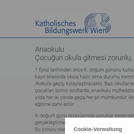
Anaokulu
Çocuğun okula gitmesi zorunlu, 
1 Eylül tarihinden önce 6. doğum gününü kutla
kayıt sırasında okula hazır olma durumu kontrol
ilkokula geçişi kolaylaştıracaktır. Bazı okullar
çocukları birinci sınıflarda, anaokulu müfredat
yılda her iki yönde geçiş her an mümkündür. Anao
eğitime dahil edilir.
6. doğum günü dolaylarında çocuklar bedensel, zi
gerçekleştirmektedirler. Bir anda daha az çocuk
Cookie-Verwaltung
Bu yorucu olabilir. Altı yaş sendromu denilen 