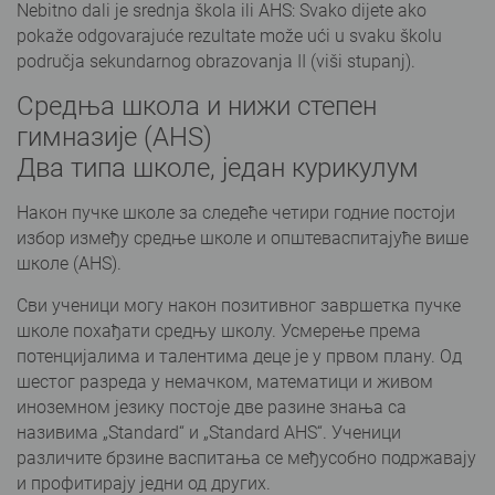
Nebitno dali je srednja škola ili AHS: Svako dijete ako
pokaže odgovarajuće rezultate može ući u svaku školu
područja sekundarnog obrazovanja II (viši stupanj).
Средња школа и нижи степен
гимназије (AHS)
Два типа школе, један курикулум
Након пучке школе за следеће четири годние постоји
избор између средње школе и општеваспитајуће више
школе (AHS).
Сви ученици могу након позитивног завршетка пучке
школе похађати средњу школу. Усмерење према
потенцијалима и талентима деце је у првом плану. Од
шестог разреда у немачком, математици и живом
иноземном језику постоје две разине знања са
називима „Standard“ и „Standard AHS“. Ученици
различите брзине васпитања се међусобно подржавају
и профитирају једни од других.