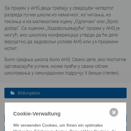
За пријем у AHS деца требају у сведоџби четвртог
разреда пучке школе из немачког, из читања, из
писања и из математике оцену „Одличан“ или „Врло
добар“. Са оценом „Задовољавајући“ пријем у AHS је
могућ, ако школска конференција утврди да ће дете
веројатно да задовољи услове AHS или уз пријемни
испит.
Било средња школа било AHS: Свако дете, ако постигне
одговарајуће успехе, може прећи у сваки облик
школовања у секундарном подручју II (виши степен).
Bildungsbox
Gymnasium Unterstufe
✖
Cookie-Verwaltung
Deutsch
Wir verwenden Cookies, um Ihnen ein optimales
Englisch