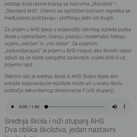
postoje dvije razine znanja sa nazivima „Standard“ i
„Standard AHS“. Učenici sa različitom brzinom napretka se
međusobno podržavaju i profitiraju jedni od drugih.
Za prijem u AHS djeca u svjedodžbi četvrtog razreda pučke
škole u njemačkom, čitanju, pisanju i matematici trebaju
ocjenu „odličan“ ili „vrlo dobar“. Sa ocjenom
„zadovoljavajući“ je prijem u AHS moguć, ako školski sabor
odluči da će dijete vjerojatno zadovoljiti uvjete AHS ili uz
prijemni ispit.
Nebitno dali je srednja škola ili AHS: Svako dijete ako
pokaže odgovarajuće rezultate može ući u svaku školu
područja sekundarnog obrazovanja II (viši stupanj).
Srednja škola i niži stupanj AHS
Dva oblika školstva, jedan nastavni