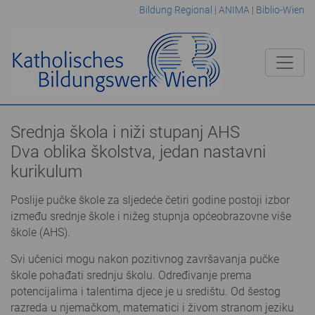
Bildung Regional
|
ANIMA
|
Biblio-Wien
Srednja škola i niži stupanj AHS
Dva oblika školstva, jedan nastavni
kurikulum
Poslije pučke škole za sljedeće četiri godine postoji izbor
između srednje škole i nižeg stupnja općeobrazovne više
škole (AHS).
Svi učenici mogu nakon pozitivnog završavanja pučke
škole pohađati srednju školu. Određivanje prema
potencijalima i talentima djece je u središtu. Od šestog
razreda u njemačkom, matematici i živom stranom jeziku