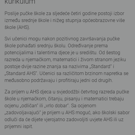
kurikulum
Poslije pučke škole za sljedeće četiri godine postoji izbor
između srednje škole i nižeg stupnja općeobrazovne više
škole (AHS).
Svi učenici mogu nakon pozitivnog završavanja pučke
škole pohađati srednju školu. Određivanje prema
potencijalima i talentima djece je u središtu. Od šestog
razreda u njemačkom, matematici i živom stranom jeziku
postoje dvije razine znanja sa nazivima „Standard“ i
„Standard AHS“. Učenici sa različitom brzinom napretka se
međusobno podržavaju i profitiraju jedni od drugih.
Za prijem u AHS djeca u svjedodžbi četvrtog razreda pučke
škole u njemačkom, čitanju, pisanju i matematici trebaju
ocjenu „odličan“ ili „vrlo dobar“. Sa ocjenom
„zadovoljavajući“ je prijem u AHS moguć, ako školski sabor
odluči da će dijete vjerojatno zadovoljiti uvjete AHS ili uz
prijemni ispit.