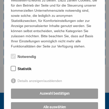
Webseiten-Erlebnis zu bieten. Dazu zählen Cookies, die
für den Betrieb der Seite und für die Steuerung unserer
Arabisch
kommerziellen Unternehmensziele notwendig sind,
sowie solche, die lediglich zu anonymen
Farsi
Statistikzwecken, für Komforteinstellungen oder zur
Kroatisch - Bosnisch - Serbisch
Anzeige personalisierter Inhalte genutzt werden. Sie
können selbst entscheiden, welche Kategorien Sie
Rumänisch
zulassen möchten. Bitte beachten Sie, dass auf Basis
Ihrer Einstellungen womöglich nicht mehr alle
Russisch
Funktionalitäten der Seite zur Verfügung stehen.
Somali
Notwendig
Türkisch
Statistik
Details anzeigen/ausblenden
Auswahl bestätigen
Kontakt
Alle auswählen