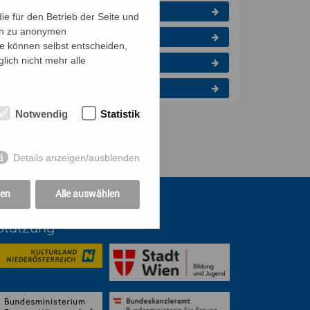
حمایت و
Rumänisch
e für den Betrieb der Seite und
کمک کنن
ich zu anonymen
Russisch
گرفته شده است.
ie können selbst entscheiden,
lich nicht mehr alle
Somali
Türkisch
Notwendig
Statistik
Details anzeigen/ausblenden
gen
Alle auswählen
rstützung