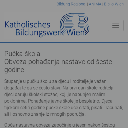
Bildung Regional
|
ANIMA
|
Biblio-Wien
Pučka škola
Obveza pohađanja nastave od šeste
godine
Stupanje u pučku školu za djecu i roditelje je važan
događaj te ga se često slavi. Na prvi dan škole roditelji
djeci daruju školski stožac, koji je napunjen malim
poklonima. Pohađanje javne škole je besplatno. Djeca
tijekom četiri godine pučke škole uče čitati, pisati i računati,
ali i osnovno znanje iz mnogih područja.
Opća nastavna obveza započinje u jesen nakon šestog