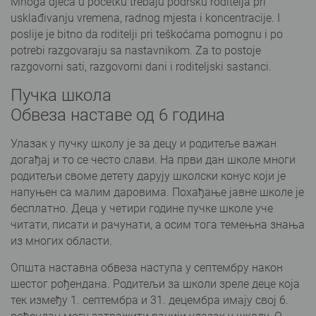
Mnoga djeca u početku trebaju podršku roditelja pri
usklađivanju vremena, radnog mjesta i koncentracije. I
poslije je bitno da roditelji pri teškoćama pomognu i po
potrebi razgovaraju sa nastavnikom. Za to postoje
razgovorni sati, razgovorni dani i roditeljski sastanci.
Пучка школа
Обвеза наставе од 6 година
Улазак у пучку школу је за децу и родитеље важан
догађај и то се често слави. На први дан школе многи
родитељи своме детету дарују школски конус који је
напуњен са малим даровима. Похађање јавне школе је
бесплатно. Деца у четири године пучке школе уче
читати, писати и рачунати, а осим тога темењна знања
из многих области.
Општа наставна обвеза наступа у септембру након
шестог рођендана. Родитељи за школи зреле деце која
тек између 1. септембра и 31. децембра имају свој 6.