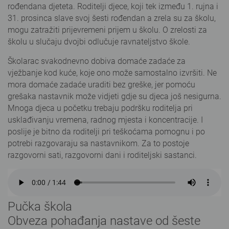
rođendana djeteta. Roditelji djece, koji tek između 1. rujna i
31. prosinca slave svoj šesti rođendan a zrela su za školu,
mogu zatražiti prijevremeni prijem u školu. O zrelosti za
školu u slučaju dvojbi odlučuje ravnateljstvo škole.
Školarac svakodnevno dobiva domaće zadaće za
vježbanje kod kuće, koje ono može samostalno izvršiti. Ne
mora domaće zadaće uraditi bez greške, jer pomoću
grešaka nastavnik može vidjeti gdje su djeca još nesigurna.
Mnoga djeca u početku trebaju podršku roditelja pri
usklađivanju vremena, radnog mjesta i koncentracije. I
poslije je bitno da roditelji pri teškoćama pomognu i po
potrebi razgovaraju sa nastavnikom. Za to postoje
razgovorni sati, razgovorni dani i roditeljski sastanci.
Pučka škola
Obveza pohađanja nastave od šeste