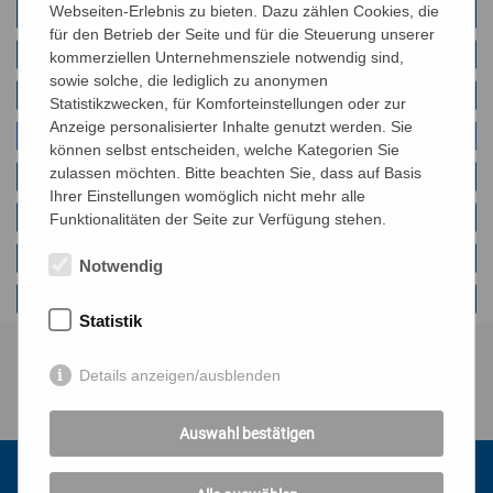
Webseiten-Erlebnis zu bieten. Dazu zählen Cookies, die
Englisch
für den Betrieb der Seite und für die Steuerung unserer
Arabisch
kommerziellen Unternehmensziele notwendig sind,
sowie solche, die lediglich zu anonymen
Farsi
Statistikzwecken, für Komforteinstellungen oder zur
Anzeige personalisierter Inhalte genutzt werden. Sie
Kroatisch - Bosnisch - Serbisch
können selbst entscheiden, welche Kategorien Sie
zulassen möchten. Bitte beachten Sie, dass auf Basis
Rumänisch
Ihrer Einstellungen womöglich nicht mehr alle
Russisch
Funktionalitäten der Seite zur Verfügung stehen.
Somali
Notwendig
Türkisch
Statistik
Details anzeigen/ausblenden
Auswahl bestätigen