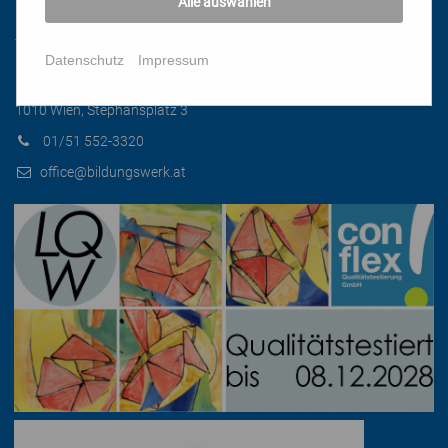
Alle auswählen
Kontakt
Datenschutz
Impressum
Katholisches Bildungswerk Wien
1010 Wien, Stephansplatz 3
01/51 552-3320
office@bildungswerk.at