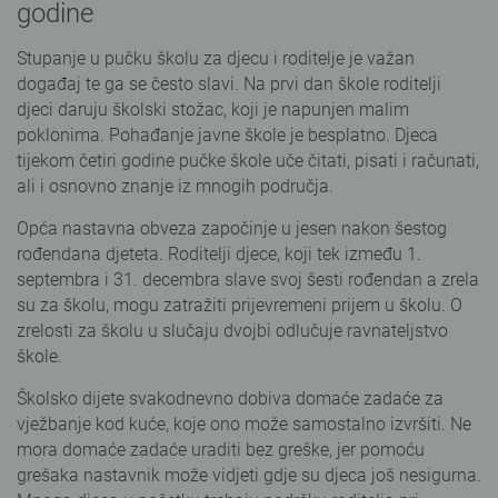
godine
Stupanje u pučku školu za djecu i roditelje je važan
događaj te ga se često slavi. Na prvi dan škole roditelji
djeci daruju školski stožac, koji je napunjen malim
poklonima. Pohađanje javne škole je besplatno. Djeca
tijekom četiri godine pučke škole uče čitati, pisati i računati,
ali i osnovno znanje iz mnogih područja.
Opća nastavna obveza započinje u jesen nakon šestog
rođendana djeteta. Roditelji djece, koji tek između 1.
septembra i 31. decembra slave svoj šesti rođendan a zrela
su za školu, mogu zatražiti prijevremeni prijem u školu. O
zrelosti za školu u slučaju dvojbi odlučuje ravnateljstvo
škole.
Školsko dijete svakodnevno dobiva domaće zadaće za
vježbanje kod kuće, koje ono može samostalno izvršiti. Ne
mora domaće zadaće uraditi bez greške, jer pomoću
grešaka nastavnik može vidjeti gdje su djeca još nesigurna.