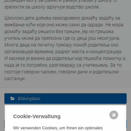
рођендан могу затражити ранији улазак у школу. О
зрелости за школу одлучује водство школе.
Школско дете добива свакодневно домаћу задаћу за
вежбање кући које оно може само да одради. Не мора
домаћу задаћу решити без грешке, јер из грешака
учитељ може да препозна где су деца још несигурна.
Многа деца на почетку требају помоћ родитеља око
организације времена, радног места и концентрације.
И касније је важно да родитељи код тешкоћа помогну и,
када је то потребно, разговарају са учитељима. За то
постоје говорни часови, говорни дани и родитељски
састанци.
Bildungsbox
Volksschule
✖
Cookie-Verwaltung
Deutsch
Wir verwenden Cookies, um Ihnen ein optimales