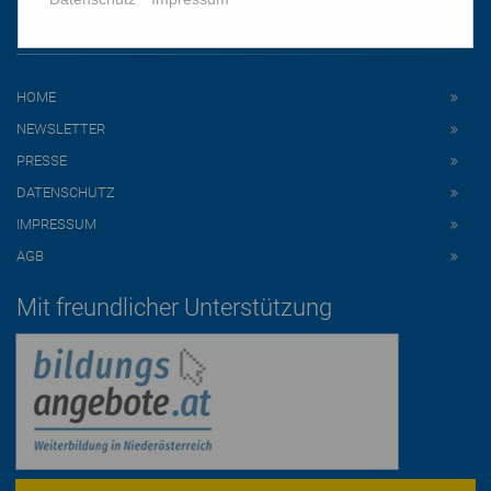
Links
HOME
NEWSLETTER
PRESSE
DATENSCHUTZ
IMPRESSUM
AGB
Mit freundlicher Unterstützung