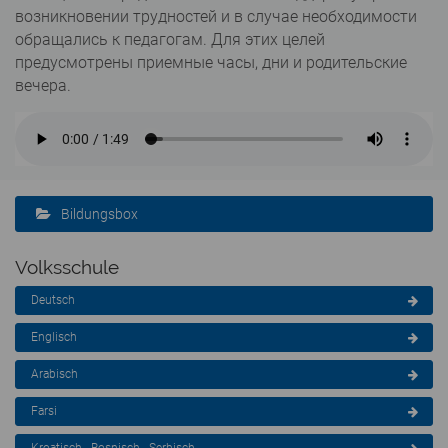
возникновении трудностей и в случае необходимости
обращались к педагогам. Для этих целей
предусмотрены приемные часы, дни и родительские
вечера.
Bildungsbox
Volksschule
Deutsch
Englisch
Arabisch
Farsi