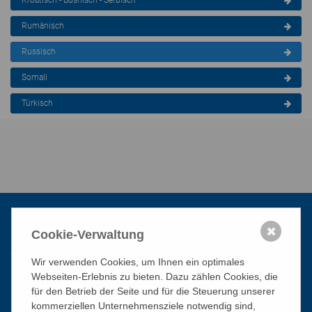
Kroatisch - Bosnisch - Serbisch
Rumänisch
Russisch
Somali
Türkisch
✖
Cookie-Verwaltung
Kontakt
Wir verwenden Cookies, um Ihnen ein optimales
Webseiten-Erlebnis zu bieten. Dazu zählen Cookies, die
Katholisches Bildungswerk Wien
für den Betrieb der Seite und für die Steuerung unserer
1010 Wien, Stephansplatz 3
kommerziellen Unternehmensziele notwendig sind,