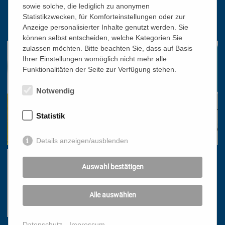
sowie solche, die lediglich zu anonymen
01/51 552-3320
Statistikzwecken, für Komforteinstellungen oder zur
office@bildungswerk.at
Anzeige personalisierter Inhalte genutzt werden. Sie
können selbst entscheiden, welche Kategorien Sie
zulassen möchten. Bitte beachten Sie, dass auf Basis
Ihrer Einstellungen womöglich nicht mehr alle
Funktionalitäten der Seite zur Verfügung stehen.
Notwendig
Statistik
Details anzeigen/ausblenden
Auswahl bestätigen
Alle auswählen
Datenschutz
Impressum