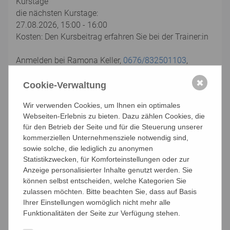
Kurstage
die nächsten Kurstage:
27.08.2026, 15:00 - 16:00
Kosten: Den Kursbeitrag erfahren Sie bei der Trainer:in
Anmelden bei Ramona Keller,
0676/832501103
,
ramona-nicoleta.keller@kwp.at
✖
LIMA - ein Trainingsprogramm, das den ganzen
Cookie-Verwaltung
Menschen im Blick hat
Wir verwenden Cookies, um Ihnen ein optimales
Die Trainings beinhalten folgende Bereiche
Webseiten-Erlebnis zu bieten. Dazu zählen Cookies, die
für den Betrieb der Seite und für die Steuerung unserer
Gedächtnistraining ... fördert die kognitiven Leistungen
kommerziellen Unternehmensziele notwendig sind,
durch Übungen für Konzentration, Aufmerksamkeit
sowie solche, die lediglich zu anonymen
und das Training von Mnemotechniken.
Statistikzwecken, für Komforteinstellungen oder zur
Anzeige personalisierter Inhalte genutzt werden. Sie
Bewegungsübungen ... aktivieren den ganzen Körper.
können selbst entscheiden, welche Kategorien Sie
Mit Schwung und Spaß trainieren Sie Gleichgewicht,
zulassen möchten. Bitte beachten Sie, dass auf Basis
Koordination, Ausdauer.
Ihrer Einstellungen womöglich nicht mehr alle
Funktionalitäten der Seite zur Verfügung stehen.
Lebens- und Alltagsthemen ... regen zu Diskussionen