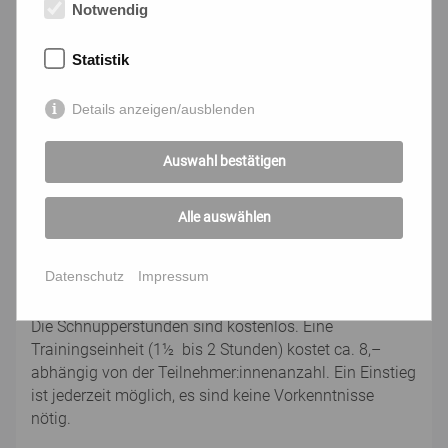
in der Gruppe an. Sie beschäftigen sich mit Hobbies,
Notwendig
neuen Medien, Ernährung, Reisen, je nach Interesse in
der Trainingsgruppe.
Statistik
Sinn- und Glaubensfragen ... dürfen im geschützten
Details anzeigen/ausblenden
Raum der LIMA Gruppe ebenfalls Platz haben.
Ausgesprochene und unausgesprochene Zweifel und
Ängste, Hoffnungen und Sehnsüchte, Fragen des
Auswahl bestätigen
Älterwerdens können mit Gleichgesinnten besprochen
werden.
Alle auswählen
Die Trainingsgruppen finden (meistens) 10 mal in
Datenschutz
Impressum
wöchentlichem Abstand statt.
Die Schnupperstunden sind kostenlos. Eine
Trainingseinheit (1½ bis 2 Stunden) kostet ca. 8,–
abhängig von der Teilnehmer:innenanzahl. Ein Einstieg
ist jederzeit möglich, es sind keine Vorkenntnisse
nötig.