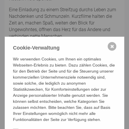
Eine Einladung zu einem Streifzug durchs Leben zum
Nachdenken und Schmunzeln. Kurzfilme halten die
Zeit an, machen Spaß, weiten den Blick für
Ungewohntes, öffnen das Herz für das Andere und
verbinden nette Menschen.
✖
Cookie-Verwaltung
Keine Anmeldung nötig
Wir verwenden Cookies, um Ihnen ein optimales
Webseiten-Erlebnis zu bieten. Dazu zählen Cookies, die
für den Betrieb der Seite und für die Steuerung unserer
kommerziellen Unternehmensziele notwendig sind,
Sa. 22.08.2026 | KBW Klosterneuburg St. Martin | B26-
sowie solche, die lediglich zu anonymen
Y00152
Statistikzwecken, für Komforteinstellungen oder zur
Anzeige personalisierter Inhalte genutzt werden. Sie
können selbst entscheiden, welche Kategorien Sie
Orgelsommer: Orgel-
zulassen möchten. Bitte beachten Sie, dass auf Basis
Ihrer Einstellungen womöglich nicht mehr alle
Trilogie
Funktionalitäten der Seite zur Verfügung stehen.