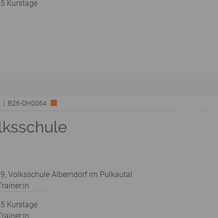
 5 Kurstage
rk | B26-DH0064
lksschule
9, Volksschule Alberndorf im Pulkautal
rainer:in
 5 Kurstage
rainer:in