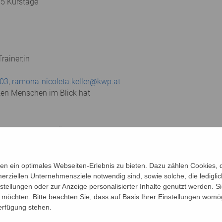
 5 Kurstage
rainer:in
03
,
ramona-nicoleta.keller@kwp.at
zen Menschen im Blick hat
en Leistungen durch Übungen für Konzentration, Aufmerksamkeit
Körper. Mit Schwung und Spaß trainieren Sie Gleichgewicht, Ko
n ein optimales Webseiten-Erlebnis zu bieten. Dazu zählen Cookies, di
ssionen in der Gruppe an. Sie beschäftigen sich mit Hobbies, n
erziellen Unternehmensziele notwendig sind, sowie solche, die ledigl
nstellungen oder zur Anzeige personalisierter Inhalte genutzt werden. S
möchten. Bitte beachten Sie, dass auf Basis Ihrer Einstellungen womög
chützten Raum der LIMA Gruppe ebenfalls Platz haben. Ausges
Verfügung stehen.
 des Älterwerdens können mit Gleichgesinnten besprochen werd