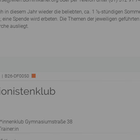
ch in diesem Jahr wieder die beliebten, ca. 1 ½-stündigen Som
frei; eine Spende wird erbeten. Die Themen der jeweiligen geführ
che ausliegt.
rk | B26-DF0050
ionistenklub
t*innenklub Gymnasiumstraße 38
rainer:in