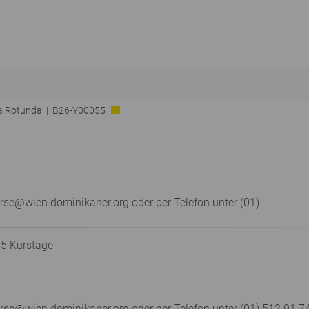
ia Rotunda | B26-Y00055
rse@wien.dominikaner.org oder per Telefon unter (01)
 5 Kurstage
e@wien.dominikaner.org oder per Telefon unter (01) 512 91 74 –