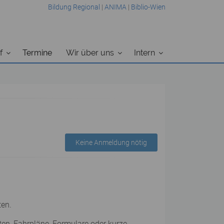
Bildung Regional
|
ANIMA
|
Biblio-Wien
f
Termine
Wir über uns
Intern
Keine Anmeldung nötig
ten.
ten, Fahrpläne, Formulare oder kurze