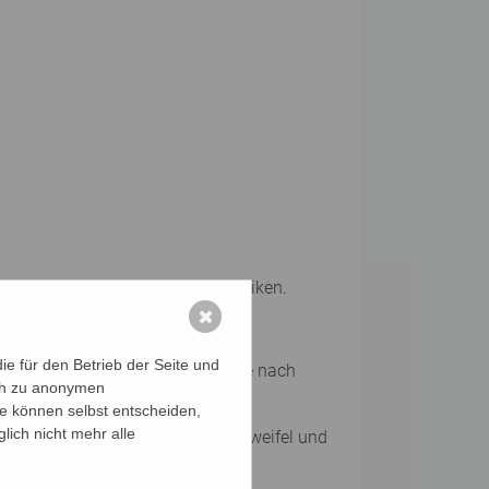
 und das Training von Mnemotechniken.
✖
ordination, Ausdauer.
e für den Betrieb der Seite und
euen Medien, Ernährung, Reisen, je nach
ich zu anonymen
ie können selbst entscheiden,
lich nicht mehr alle
prochene und unausgesprochene Zweifel und
en.