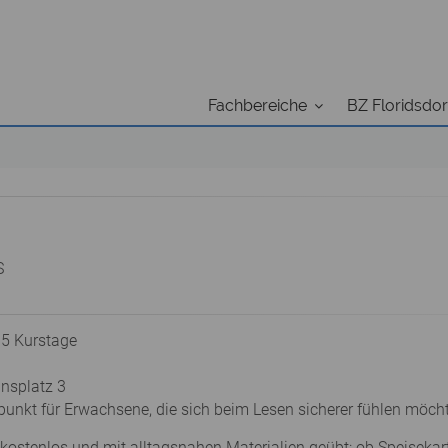
Fachbereiche
BZ Floridsdor
S
 5 Kurstage
ansplatz 3
ffpunkt für Erwachsene, die sich beim Lesen sicherer fühlen möch
kostenlos und mit alltagsnahen Materialien geübt: ob Speisekar