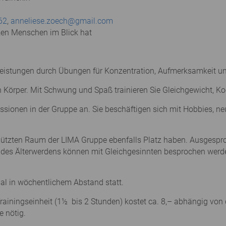
62
,
anneliese.zoech@gmail.com
zen Menschen im Blick hat
en Leistungen durch Übungen für Konzentration, Aufmerksamkeit
Körper. Mit Schwung und Spaß trainieren Sie Gleichgewicht, Ko
ssionen in der Gruppe an. Sie beschäftigen sich mit Hobbies, n
chützten Raum der LIMA Gruppe ebenfalls Platz haben. Ausges
 des Älterwerdens können mit Gleichgesinnten besprochen werd
al in wöchentlichem Abstand statt.
ainingseinheit (1½ bis 2 Stunden) kostet ca. 8,– abhängig von d
e nötig.