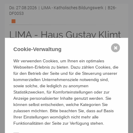
Do. 27.08.2026 | LIMA - Katholisches Bildungswerk | B26-
DF0053
LIMA - Haus Gustav Klimt
Trainingsgruppe unregelmäßig
✖
Cookie-Verwaltung
Ramona Keller
Wir verwenden Cookies, um Ihnen ein optimales
1140 Wien, Felbigergasse 81, Haus Gustav Klimt -
Webseiten-Erlebnis zu bieten. Dazu zählen Cookies, die
Häuser zum Leben
für den Betrieb der Seite und für die Steuerung unserer
Kosten: Den Kursbeitrag erfahren Sie bei der Trainer:in
kommerziellen Unternehmensziele notwendig sind,
sowie solche, die lediglich zu anonymen
Anmelden per E-Mail
Statistikzwecken, für Komforteinstellungen oder zur
Anzeige personalisierter Inhalte genutzt werden. Sie
können selbst entscheiden, welche Kategorien Sie
Sa. 08.08.2026, 12:00 - 12:30 Uhr
zulassen möchten. Bitte beachten Sie, dass auf Basis
die nächsten Kurstage:
Ihrer Einstellungen womöglich nicht mehr alle
27.08.2026, 15:00 - 16:00
Funktionalitäten der Seite zur Verfügung stehen.
Kosten: Den Kursbeitrag erfahren Sie bei der Trainer:in