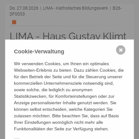
Do. 27.08.2026 | LIMA - Katholisches Bildungswerk | B26-
DF0053
LIMA - Haus Gustav Klimt
Trainingsgruppe unregelmäßig
✖
Cookie-Verwaltung
Ramona Keller
Wir verwenden Cookies, um Ihnen ein optimales
1140 Wien, Felbigergasse 81, Haus Gustav Klimt -
Webseiten-Erlebnis zu bieten. Dazu zählen Cookies, die
Häuser zum Leben
für den Betrieb der Seite und für die Steuerung unserer
Kosten: Den Kursbeitrag erfahren Sie bei der Trainer:in
kommerziellen Unternehmensziele notwendig sind,
sowie solche, die lediglich zu anonymen
Anmelden per E-Mail
Statistikzwecken, für Komforteinstellungen oder zur
Anzeige personalisierter Inhalte genutzt werden. Sie
können selbst entscheiden, welche Kategorien Sie
Sa. 08.08.2026, 12:00 - 12:30 Uhr
zulassen möchten. Bitte beachten Sie, dass auf Basis
die nächsten Kurstage:
Ihrer Einstellungen womöglich nicht mehr alle
27.08.2026, 15:00 - 16:00
Funktionalitäten der Seite zur Verfügung stehen.
Kosten: Den Kursbeitrag erfahren Sie bei der Trainer:in