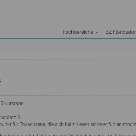
Fachbereiche
BZ Floridsdor
S
 5 Kurstage
ansplatz 3
ffpunkt für Erwachsene, die sich beim Lesen sicherer fühlen möch
kostenlos und mit alltagsnahen Materialien geübt: ob Speisekar