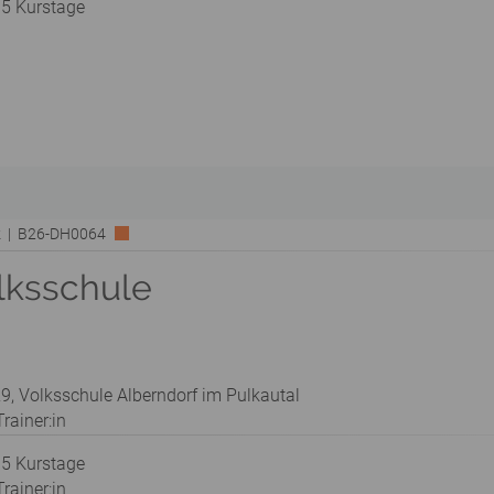
 5 Kurstage
rk | B26-DH0064
lksschule
9, Volksschule Alberndorf im Pulkautal
rainer:in
 5 Kurstage
rainer:in