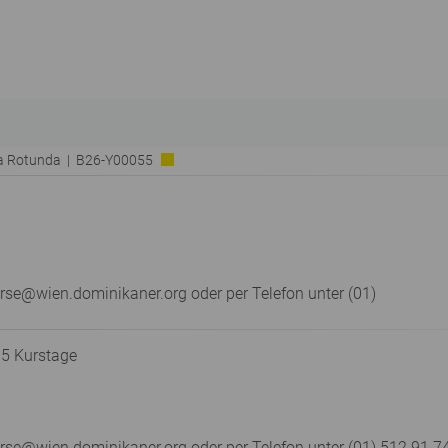
ia Rotunda | B26-Y00055
rse@wien.dominikaner.org oder per Telefon unter (01)
 5 Kurstage
e@wien.dominikaner.org oder per Telefon unter (01) 512 91 74 –