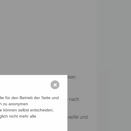
 und das Training von Mnemotechniken.
✖
ordination, Ausdauer.
e für den Betrieb der Seite und
euen Medien, Ernährung, Reisen, je nach
ich zu anonymen
ie können selbst entscheiden,
lich nicht mehr alle
prochene und unausgesprochene Zweifel und
en.