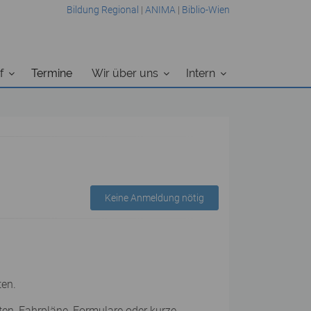
Bildung Regional
|
ANIMA
|
Biblio-Wien
f
Termine
Wir über uns
Intern
Keine Anmeldung nötig
ten.
ten, Fahrpläne, Formulare oder kurze