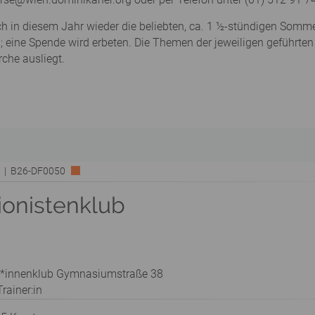
ch in diesem Jahr wieder die beliebten, ca. 1 ½-stündigen Som
frei; eine Spende wird erbeten. Die Themen der jeweiligen geführ
che ausliegt.
rk | B26-DF0050
ionistenklub
t*innenklub Gymnasiumstraße 38
rainer:in