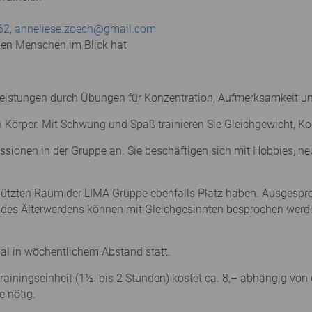
62
,
anneliese.zoech@gmail.com
zen Menschen im Blick hat
en Leistungen durch Übungen für Konzentration, Aufmerksamkeit
Körper. Mit Schwung und Spaß trainieren Sie Gleichgewicht, Ko
ssionen in der Gruppe an. Sie beschäftigen sich mit Hobbies, n
chützten Raum der LIMA Gruppe ebenfalls Platz haben. Ausges
 des Älterwerdens können mit Gleichgesinnten besprochen werd
al in wöchentlichem Abstand statt.
ainingseinheit (1½ bis 2 Stunden) kostet ca. 8,– abhängig von d
e nötig.