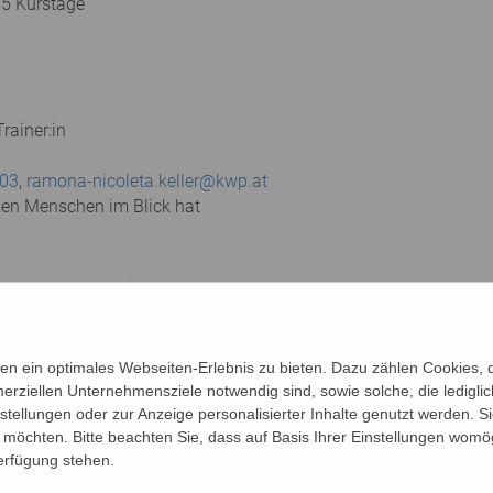
 5 Kurstage
rainer:in
03
,
ramona-nicoleta.keller@kwp.at
zen Menschen im Blick hat
en Leistungen durch Übungen für Konzentration, Aufmerksamkeit
Körper. Mit Schwung und Spaß trainieren Sie Gleichgewicht, Ko
n ein optimales Webseiten-Erlebnis zu bieten. Dazu zählen Cookies, di
ssionen in der Gruppe an. Sie beschäftigen sich mit Hobbies, n
erziellen Unternehmensziele notwendig sind, sowie solche, die ledigl
nstellungen oder zur Anzeige personalisierter Inhalte genutzt werden. S
möchten. Bitte beachten Sie, dass auf Basis Ihrer Einstellungen womög
chützten Raum der LIMA Gruppe ebenfalls Platz haben. Ausges
Verfügung stehen.
 des Älterwerdens können mit Gleichgesinnten besprochen werd