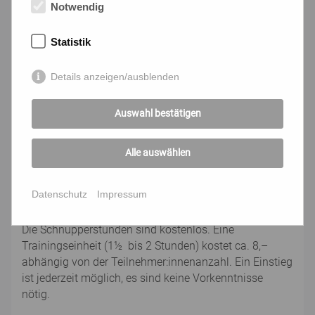
in der Gruppe an. Sie beschäftigen sich mit Hobbies,
Notwendig
neuen Medien, Ernährung, Reisen, je nach Interesse in
der Trainingsgruppe.
Statistik
Sinn- und Glaubensfragen ... dürfen im geschützten
Details anzeigen/ausblenden
Raum der LIMA Gruppe ebenfalls Platz haben.
Ausgesprochene und unausgesprochene Zweifel und
Ängste, Hoffnungen und Sehnsüchte, Fragen des
Auswahl bestätigen
Älterwerdens können mit Gleichgesinnten besprochen
werden.
Alle auswählen
Die Trainingsgruppen finden (meistens) 10 mal in
Datenschutz
Impressum
wöchentlichem Abstand statt.
Die Schnupperstunden sind kostenlos. Eine
Trainingseinheit (1½ bis 2 Stunden) kostet ca. 8,–
abhängig von der Teilnehmer:innenanzahl. Ein Einstieg
ist jederzeit möglich, es sind keine Vorkenntnisse
nötig.