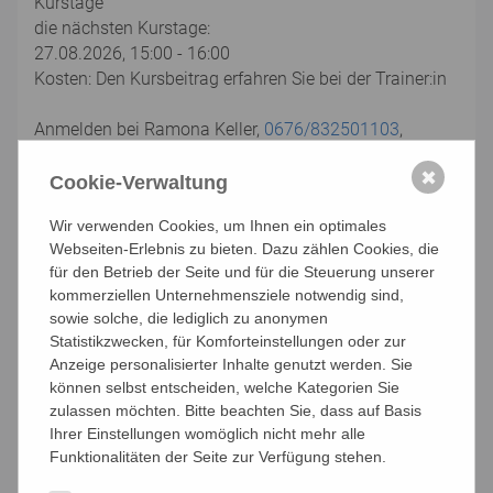
Kurstage
die nächsten Kurstage:
27.08.2026, 15:00 - 16:00
Kosten: Den Kursbeitrag erfahren Sie bei der Trainer:in
Anmelden bei Ramona Keller,
0676/832501103
,
ramona-nicoleta.keller@kwp.at
✖
LIMA - ein Trainingsprogramm, das den ganzen
Cookie-Verwaltung
Menschen im Blick hat
Wir verwenden Cookies, um Ihnen ein optimales
Die Trainings beinhalten folgende Bereiche
Webseiten-Erlebnis zu bieten. Dazu zählen Cookies, die
für den Betrieb der Seite und für die Steuerung unserer
Gedächtnistraining ... fördert die kognitiven Leistungen
kommerziellen Unternehmensziele notwendig sind,
durch Übungen für Konzentration, Aufmerksamkeit
sowie solche, die lediglich zu anonymen
und das Training von Mnemotechniken.
Statistikzwecken, für Komforteinstellungen oder zur
Anzeige personalisierter Inhalte genutzt werden. Sie
Bewegungsübungen ... aktivieren den ganzen Körper.
können selbst entscheiden, welche Kategorien Sie
Mit Schwung und Spaß trainieren Sie Gleichgewicht,
zulassen möchten. Bitte beachten Sie, dass auf Basis
Koordination, Ausdauer.
Ihrer Einstellungen womöglich nicht mehr alle
Funktionalitäten der Seite zur Verfügung stehen.
Lebens- und Alltagsthemen ... regen zu Diskussionen