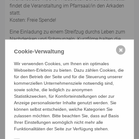
findet die Veranstaltung im Pfarrsaal/in den Arkaden
statt.
Kosten: Freie Spende!
Eine Einladung zu einem Streifzug durchs Leben zum
Nachdenken und Schmunzeln. Kurzfilme halten die
Zeit an, machen Spaß, weiten den Blick für
✖
Cookie-Verwaltung
Ungewohntes, öffnen das Herz für das Andere und
verbinden nette Menschen.
Wir verwenden Cookies, um Ihnen ein optimales
Webseiten-Erlebnis zu bieten. Dazu zählen Cookies, die
für den Betrieb der Seite und für die Steuerung unserer
Keine Anmeldung nötig
kommerziellen Unternehmensziele notwendig sind,
sowie solche, die lediglich zu anonymen
Statistikzwecken, für Komforteinstellungen oder zur
Anzeige personalisierter Inhalte genutzt werden. Sie
können selbst entscheiden, welche Kategorien Sie
Sa. 22.08.2026 | KBW Klosterneuburg St. Martin | B26-
zulassen möchten. Bitte beachten Sie, dass auf Basis
Y00152
Ihrer Einstellungen womöglich nicht mehr alle
Funktionalitäten der Seite zur Verfügung stehen.
Orgelsommer: Orgel-