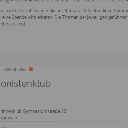
ch in diesem Jahr wieder die beliebten, ca. 1 ½-stündigen Som
frei; eine Spende wird erbeten. Die Themen der jeweiligen geführ
che ausliegt.
rk | B26-DF0050
ionistenklub
t*innenklub Gymnasiumstraße 38
rainer:in