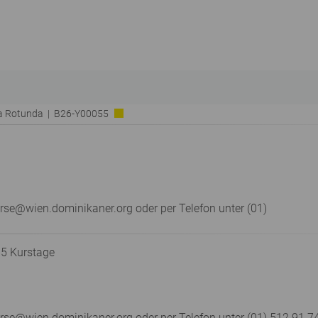
ia Rotunda | B26-Y00055
rse@wien.dominikaner.org oder per Telefon unter (01)
 5 Kurstage
e@wien.dominikaner.org oder per Telefon unter (01) 512 91 74 –