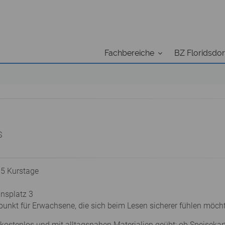
Fachbereiche
BZ Floridsdor
S
 5 Kurstage
ansplatz 3
ffpunkt für Erwachsene, die sich beim Lesen sicherer fühlen möch
kostenlos und mit alltagsnahen Materialien geübt: ob Speisekar