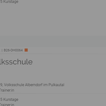
 5 Kurstage
rk | B26-DH0064
lksschule
9, Volksschule Alberndorf im Pulkautal
rainer:in
 5 Kurstage
rainer:in