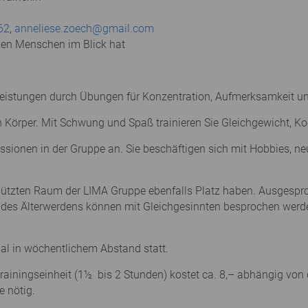
62
,
anneliese.zoech@gmail.com
zen Menschen im Blick hat
en Leistungen durch Übungen für Konzentration, Aufmerksamkeit
Körper. Mit Schwung und Spaß trainieren Sie Gleichgewicht, Ko
ssionen in der Gruppe an. Sie beschäftigen sich mit Hobbies, n
chützten Raum der LIMA Gruppe ebenfalls Platz haben. Ausges
 des Älterwerdens können mit Gleichgesinnten besprochen werd
al in wöchentlichem Abstand statt.
ainingseinheit (1½ bis 2 Stunden) kostet ca. 8,– abhängig von d
e nötig.