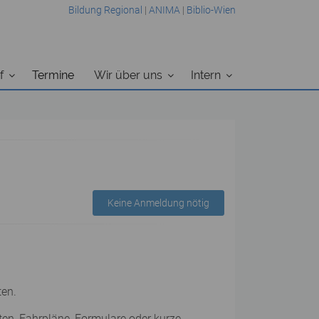
Bildung Regional
|
ANIMA
|
Biblio-Wien
f
Termine
Wir über uns
Intern
Keine Anmeldung nötig
ten.
ten, Fahrpläne, Formulare oder kurze