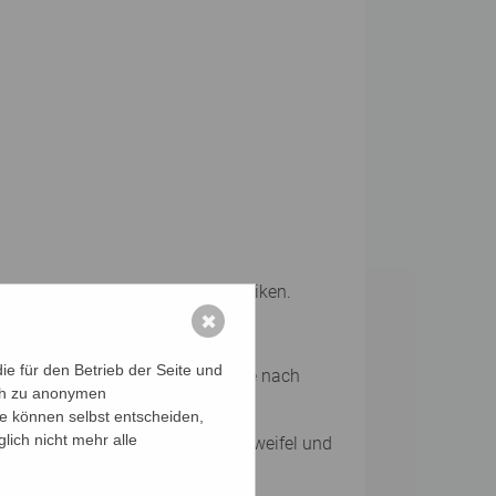
 und das Training von Mnemotechniken.
✖
ordination, Ausdauer.
e für den Betrieb der Seite und
euen Medien, Ernährung, Reisen, je nach
ich zu anonymen
ie können selbst entscheiden,
lich nicht mehr alle
prochene und unausgesprochene Zweifel und
en.