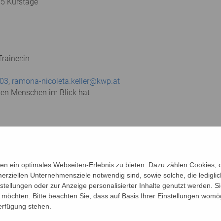
 5 Kurstage
rainer:in
03
,
ramona-nicoleta.keller@kwp.at
zen Menschen im Blick hat
en Leistungen durch Übungen für Konzentration, Aufmerksamkeit
Körper. Mit Schwung und Spaß trainieren Sie Gleichgewicht, Ko
n ein optimales Webseiten-Erlebnis zu bieten. Dazu zählen Cookies, di
ssionen in der Gruppe an. Sie beschäftigen sich mit Hobbies, n
erziellen Unternehmensziele notwendig sind, sowie solche, die ledigl
nstellungen oder zur Anzeige personalisierter Inhalte genutzt werden. S
möchten. Bitte beachten Sie, dass auf Basis Ihrer Einstellungen womög
chützten Raum der LIMA Gruppe ebenfalls Platz haben. Ausges
Verfügung stehen.
 des Älterwerdens können mit Gleichgesinnten besprochen werd