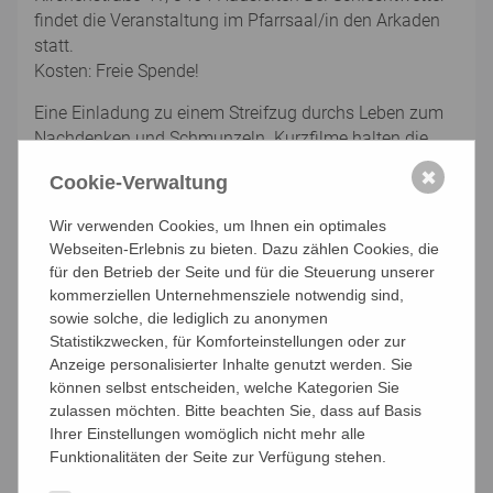
findet die Veranstaltung im Pfarrsaal/in den Arkaden
statt.
Kosten: Freie Spende!
Eine Einladung zu einem Streifzug durchs Leben zum
Nachdenken und Schmunzeln. Kurzfilme halten die
Zeit an, machen Spaß, weiten den Blick für
✖
Cookie-Verwaltung
Ungewohntes, öffnen das Herz für das Andere und
verbinden nette Menschen.
Wir verwenden Cookies, um Ihnen ein optimales
Webseiten-Erlebnis zu bieten. Dazu zählen Cookies, die
für den Betrieb der Seite und für die Steuerung unserer
Keine Anmeldung nötig
kommerziellen Unternehmensziele notwendig sind,
sowie solche, die lediglich zu anonymen
Statistikzwecken, für Komforteinstellungen oder zur
Anzeige personalisierter Inhalte genutzt werden. Sie
können selbst entscheiden, welche Kategorien Sie
Sa. 22.08.2026 | KBW Klosterneuburg St. Martin | B26-
zulassen möchten. Bitte beachten Sie, dass auf Basis
Y00152
Ihrer Einstellungen womöglich nicht mehr alle
Funktionalitäten der Seite zur Verfügung stehen.
Orgelsommer: Orgel-