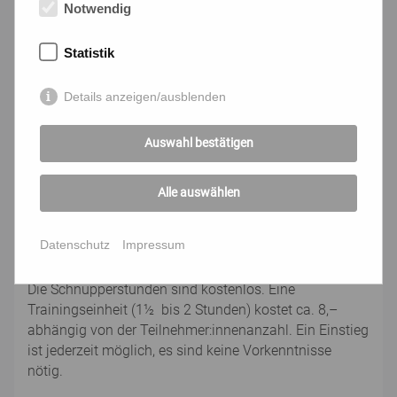
in der Gruppe an. Sie beschäftigen sich mit Hobbies,
Notwendig
neuen Medien, Ernährung, Reisen, je nach Interesse in
der Trainingsgruppe.
Statistik
Sinn- und Glaubensfragen ... dürfen im geschützten
Details anzeigen/ausblenden
Raum der LIMA Gruppe ebenfalls Platz haben.
Ausgesprochene und unausgesprochene Zweifel und
Ängste, Hoffnungen und Sehnsüchte, Fragen des
Auswahl bestätigen
Älterwerdens können mit Gleichgesinnten besprochen
werden.
Alle auswählen
Die Trainingsgruppen finden (meistens) 10 mal in
Datenschutz
Impressum
wöchentlichem Abstand statt.
Die Schnupperstunden sind kostenlos. Eine
Trainingseinheit (1½ bis 2 Stunden) kostet ca. 8,–
abhängig von der Teilnehmer:innenanzahl. Ein Einstieg
ist jederzeit möglich, es sind keine Vorkenntnisse
nötig.