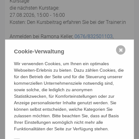
Kurstage
die nächsten Kurstage:
27.08.2026, 15:00 - 16:00
Kosten: Den Kursbeitrag erfahren Sie bei der Trainer:in
Anmelden bei Ramona Keller,
0676/832501103
,
ramona-nicoleta.keller@kwp.at
✖
LIMA - ein Trainingsprogramm, das den ganzen
Cookie-Verwaltung
Menschen im Blick hat
Wir verwenden Cookies, um Ihnen ein optimales
Die Trainings beinhalten folgende Bereiche
Webseiten-Erlebnis zu bieten. Dazu zählen Cookies, die
für den Betrieb der Seite und für die Steuerung unserer
Gedächtnistraining ... fördert die kognitiven Leistungen
kommerziellen Unternehmensziele notwendig sind,
durch Übungen für Konzentration, Aufmerksamkeit
sowie solche, die lediglich zu anonymen
und das Training von Mnemotechniken.
Statistikzwecken, für Komforteinstellungen oder zur
Anzeige personalisierter Inhalte genutzt werden. Sie
Bewegungsübungen ... aktivieren den ganzen Körper.
können selbst entscheiden, welche Kategorien Sie
Mit Schwung und Spaß trainieren Sie Gleichgewicht,
zulassen möchten. Bitte beachten Sie, dass auf Basis
Koordination, Ausdauer.
Ihrer Einstellungen womöglich nicht mehr alle
Funktionalitäten der Seite zur Verfügung stehen.
Lebens- und Alltagsthemen ... regen zu Diskussionen