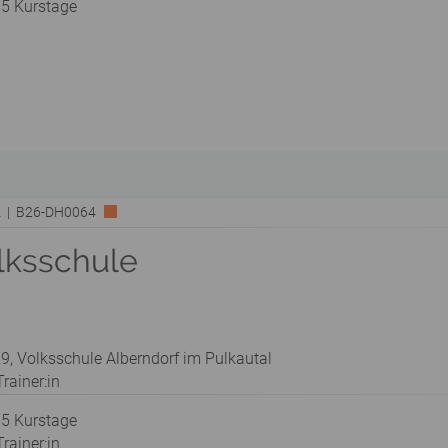
 5 Kurstage
rk | B26-DH0064
lksschule
9, Volksschule Alberndorf im Pulkautal
rainer:in
 5 Kurstage
rainer:in