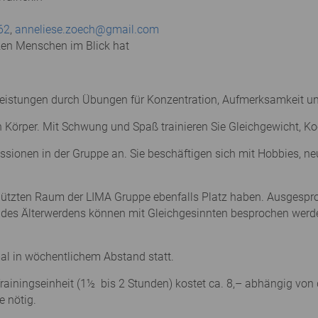
62
,
anneliese.zoech@gmail.com
zen Menschen im Blick hat
en Leistungen durch Übungen für Konzentration, Aufmerksamkeit
Körper. Mit Schwung und Spaß trainieren Sie Gleichgewicht, Ko
ssionen in der Gruppe an. Sie beschäftigen sich mit Hobbies, n
chützten Raum der LIMA Gruppe ebenfalls Platz haben. Ausges
 des Älterwerdens können mit Gleichgesinnten besprochen werd
al in wöchentlichem Abstand statt.
ainingseinheit (1½ bis 2 Stunden) kostet ca. 8,– abhängig von d
e nötig.