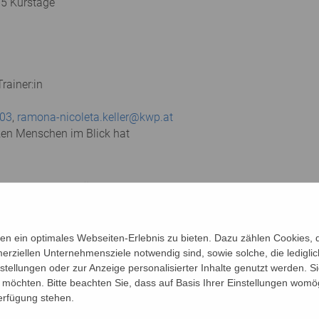
 5 Kurstage
rainer:in
03
,
ramona-nicoleta.keller@kwp.at
zen Menschen im Blick hat
en Leistungen durch Übungen für Konzentration, Aufmerksamkeit
Körper. Mit Schwung und Spaß trainieren Sie Gleichgewicht, Ko
n ein optimales Webseiten-Erlebnis zu bieten. Dazu zählen Cookies, di
ssionen in der Gruppe an. Sie beschäftigen sich mit Hobbies, n
erziellen Unternehmensziele notwendig sind, sowie solche, die ledigl
nstellungen oder zur Anzeige personalisierter Inhalte genutzt werden. S
möchten. Bitte beachten Sie, dass auf Basis Ihrer Einstellungen womög
chützten Raum der LIMA Gruppe ebenfalls Platz haben. Ausges
Verfügung stehen.
 des Älterwerdens können mit Gleichgesinnten besprochen werd