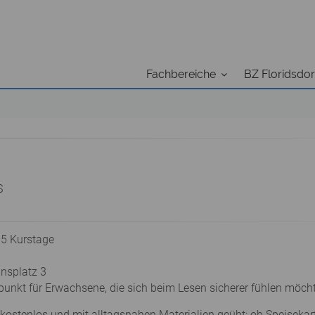
Fachbereiche
BZ Floridsdor
S
 5 Kurstage
ansplatz 3
ffpunkt für Erwachsene, die sich beim Lesen sicherer fühlen möch
kostenlos und mit alltagsnahen Materialien geübt: ob Speisekar