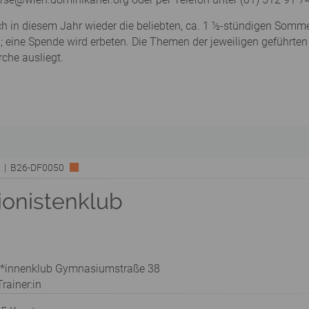
ch in diesem Jahr wieder die beliebten, ca. 1 ½-stündigen Som
frei; eine Spende wird erbeten. Die Themen der jeweiligen geführ
che ausliegt.
rk | B26-DF0050
ionistenklub
t*innenklub Gymnasiumstraße 38
rainer:in