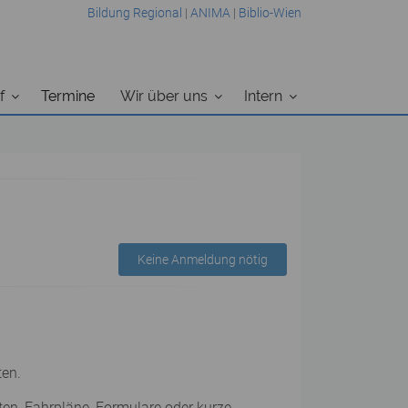
Bildung Regional
|
ANIMA
|
Biblio-Wien
f
Termine
Wir über uns
Intern
Keine Anmeldung nötig
ten.
ten, Fahrpläne, Formulare oder kurze