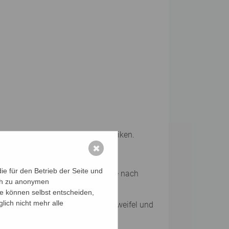
 und das Training von Mnemotechniken.
✖
ordination, Ausdauer.
e für den Betrieb der Seite und
euen Medien, Ernährung, Reisen, je nach
ich zu anonymen
ie können selbst entscheiden,
lich nicht mehr alle
prochene und unausgesprochene Zweifel und
en.