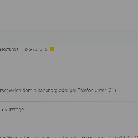
ia Rotunda | B26-Y00055
rse@wien.dominikaner.org oder per Telefon unter (01)
 5 Kurstage
e@wien.dominikaner.org oder per Telefon unter (01) 512 91 74 –